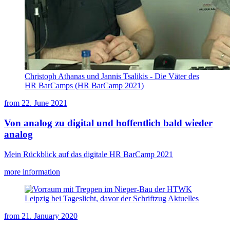
Christoph Athanas und Jannis Tsalikis - Die Väter des
HR BarCamps (HR BarCamp 2021)
from
22. June 2021
Von analog zu digital und hoffentlich bald wieder
analog
Mein Rückblick auf das digitale HR BarCamp 2021
more information
from
21. January 2020