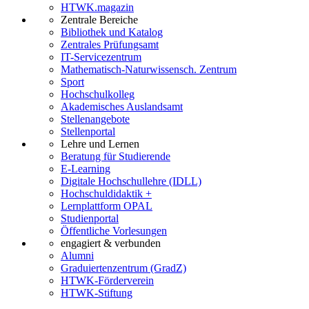
HTWK.magazin
Zentrale Bereiche
Bibliothek und Katalog
Zentrales Prüfungsamt
IT-Servicezentrum
Mathematisch-Naturwissensch. Zentrum
Sport
Hochschulkolleg
Akademisches Auslandsamt
Stellenangebote
Stellenportal
Lehre und Lernen
Beratung für Studierende
E-Learning
Digitale Hochschullehre (IDLL)
Hochschuldidaktik +
Lernplattform OPAL
Studienportal
Öffentliche Vorlesungen
engagiert & verbunden
Alumni
Graduiertenzentrum (GradZ)
HTWK-Förderverein
HTWK-Stiftung