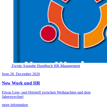
Zweite Ausgabe Handbuch HR-Management
from
28. December 2020
New Work und HR
Etwas Lese- und Hörstoff zwischen Weihnachten und dem
Jahreswechsel
more information