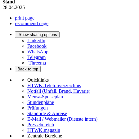
Stand
28.04.2025
print page
recommend page
Show sharing options
LinkedIn
Facebook
WhatsApp
Telegram
Threema
Back to top
Quicklinks
HTWK-Telefonverzeichnis
Notfall (Unfall, Brand, Havarie)
Mensa-Speiseplan
Stundenpläne
Prüfungen
Standorte & Anreise
E-Mail / Webmailer (Dienste intern)
Pressebereich
HTWK.magazin
Zentrale Bereiche