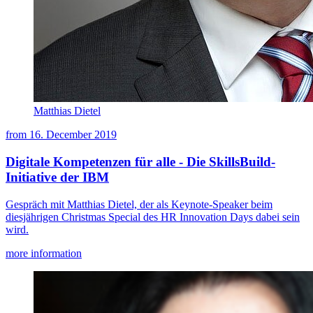
Matthias Dietel
from
16. December 2019
Digitale Kompetenzen für alle - Die SkillsBuild-
Initiative der IBM
Gespräch mit Matthias Dietel, der als Keynote-Speaker beim
diesjährigen Christmas Special des HR Innovation Days dabei sein
wird.
more information