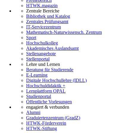
Pressebereich
HTWK.magazin
Zentrale Bereiche
Bibliothek und Katalog
Zentrales Prüfungsamt
IT-Servicezentrum
Mathematisch-Naturwissensch. Zentrum
Sport
Hochschulkolleg
Akademisches Auslandsamt
Stellenangebote
Stellenportal
Lehre und Lernen
Beratung für Studierende
E-Learning
Digitale Hochschullehre (IDLL)
Hochschuldidaktik +
Lernplattform OPAL
Studienportal
Öffentliche Vorlesungen
engagiert & verbunden
Alumni
Graduiertenzentrum (GradZ)
HTWK-Förderverein
HTWK-Stiftung