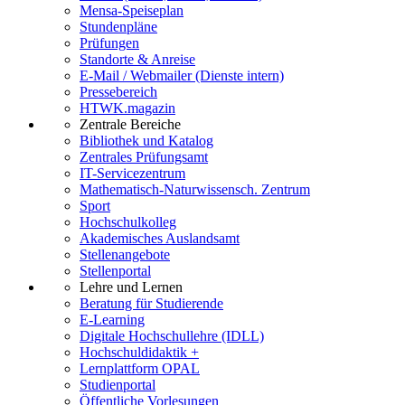
Mensa-Speiseplan
Stundenpläne
Prüfungen
Standorte & Anreise
E-Mail / Webmailer (Dienste intern)
Pressebereich
HTWK.magazin
Zentrale Bereiche
Bibliothek und Katalog
Zentrales Prüfungsamt
IT-Servicezentrum
Mathematisch-Naturwissensch. Zentrum
Sport
Hochschulkolleg
Akademisches Auslandsamt
Stellenangebote
Stellenportal
Lehre und Lernen
Beratung für Studierende
E-Learning
Digitale Hochschullehre (IDLL)
Hochschuldidaktik +
Lernplattform OPAL
Studienportal
Öffentliche Vorlesungen