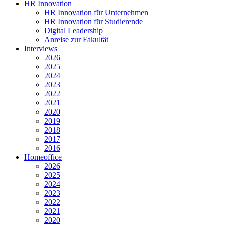
HR Innovation
HR Innovation für Unternehmen
HR Innovation für Studierende
Digital Leadership
Anreise zur Fakultät
Interviews
2026
2025
2024
2023
2022
2021
2020
2019
2018
2017
2016
Homeoffice
2026
2025
2024
2023
2022
2021
2020