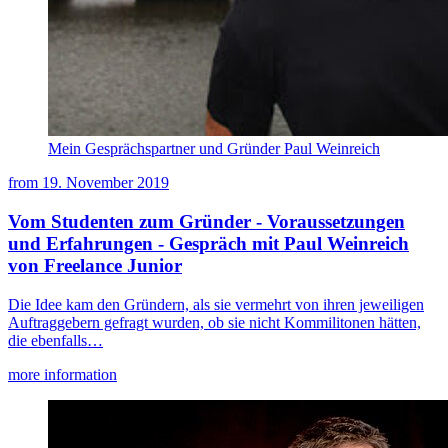
Mein Gesprächspartner und Gründer Paul Weinreich
from
19. November 2019
Vom Studenten zum Gründer - Voraussetzungen
und Erfahrungen - Gespräch mit Paul Weinreich
von Freelance Junior
Die Idee kam den Gründern, als sie vermehrt von ihren jeweiligen
Auftraggebern gefragt wurden, ob sie nicht Kommilitonen hätten,
die ebenfalls…
more information