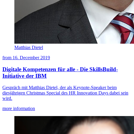
Matthias Dietel
from
16. December 2019
Digitale Kompetenzen für alle - Die SkillsBuild-
Initiative der IBM
Gespräch mit Matthias Dietel, der als Keynote-Speaker beim
diesjährigen Christmas Special des HR Innovation Days dabei sein
wird.
more information