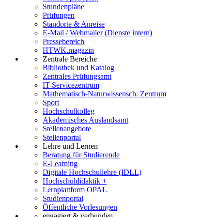
Stundenpläne
Prüfungen
Standorte & Anreise
E-Mail / Webmailer (Dienste intern)
Pressebereich
HTWK.magazin
Zentrale Bereiche
Bibliothek und Katalog
Zentrales Prüfungsamt
IT-Servicezentrum
Mathematisch-Naturwissensch. Zentrum
Sport
Hochschulkolleg
Akademisches Auslandsamt
Stellenangebote
Stellenportal
Lehre und Lernen
Beratung für Studierende
E-Learning
Digitale Hochschullehre (IDLL)
Hochschuldidaktik +
Lernplattform OPAL
Studienportal
Öffentliche Vorlesungen
engagiert & verbunden