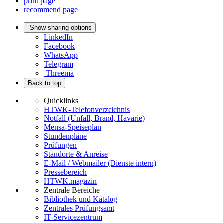
print page
recommend page
Show sharing options
LinkedIn
Facebook
WhatsApp
Telegram
Threema
Back to top
Quicklinks
HTWK-Telefonverzeichnis
Notfall (Unfall, Brand, Havarie)
Mensa-Speiseplan
Stundenpläne
Prüfungen
Standorte & Anreise
E-Mail / Webmailer (Dienste intern)
Pressebereich
HTWK.magazin
Zentrale Bereiche
Bibliothek und Katalog
Zentrales Prüfungsamt
IT-Servicezentrum