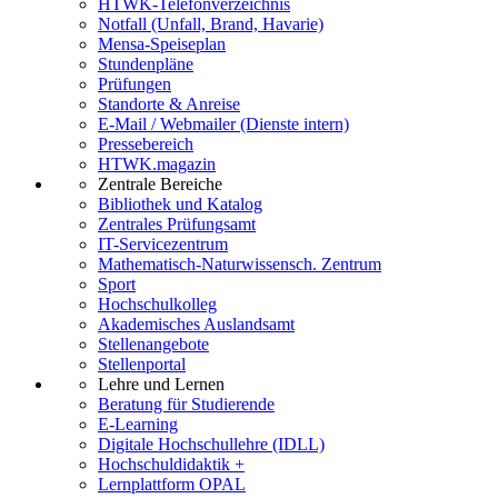
HTWK-Telefonverzeichnis
Notfall (Unfall, Brand, Havarie)
Mensa-Speiseplan
Stundenpläne
Prüfungen
Standorte & Anreise
E-Mail / Webmailer (Dienste intern)
Pressebereich
HTWK.magazin
Zentrale Bereiche
Bibliothek und Katalog
Zentrales Prüfungsamt
IT-Servicezentrum
Mathematisch-Naturwissensch. Zentrum
Sport
Hochschulkolleg
Akademisches Auslandsamt
Stellenangebote
Stellenportal
Lehre und Lernen
Beratung für Studierende
E-Learning
Digitale Hochschullehre (IDLL)
Hochschuldidaktik +
Lernplattform OPAL