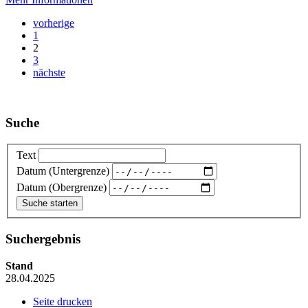
vorherige
1
2
3
nächste
Suche
Text
Datum (Untergrenze)
Datum (Obergrenze)
Suchergebnis
Stand
28.04.2025
Seite drucken