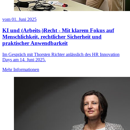
vom
01. Juni 2025
KI und (Arbeits-)Recht - Mit klarem Fokus auf
Menschlichkeit, rechtlicher Sicherheit und
praktischer Anwendbarkeit
Im Gespräch mit Thorsten Richter anlässlich des HR Innovation
Days am 14. Juni 2025.
Mehr Informationen