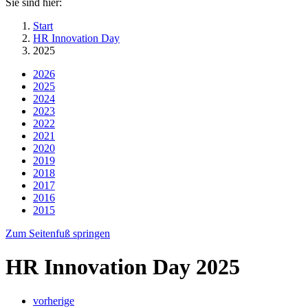
Sie sind hier:
Start
HR Innovation Day
2025
2026
2025
2024
2023
2022
2021
2020
2019
2018
2017
2016
2015
Zum Seitenfuß springen
HR Innovation Day 2025
vorherige