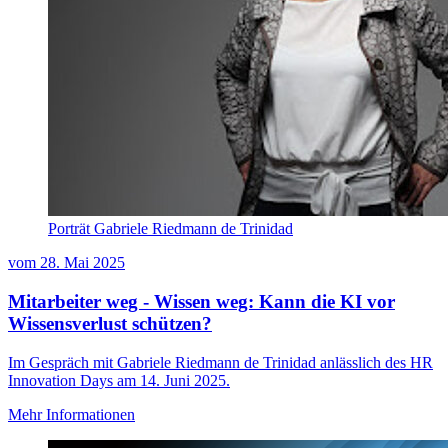
Porträt Gabriele Riedmann de Trinidad
vom
28. Mai 2025
Mitarbeiter weg - Wissen weg: Kann die KI vor
Wissensverlust schützen?
Im Gespräch mit Gabriele Riedmann de Trinidad anlässlich des HR
Innovation Days am 14. Juni 2025.
Mehr Informationen