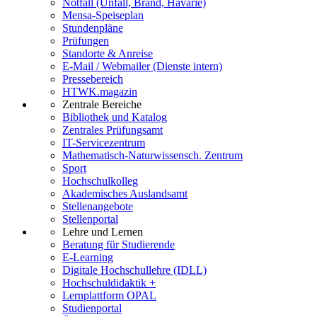
Notfall (Unfall, Brand, Havarie)
Mensa-Speiseplan
Stundenpläne
Prüfungen
Standorte & Anreise
E-Mail / Webmailer (Dienste intern)
Pressebereich
HTWK.magazin
Zentrale Bereiche
Bibliothek und Katalog
Zentrales Prüfungsamt
IT-Servicezentrum
Mathematisch-Naturwissensch. Zentrum
Sport
Hochschulkolleg
Akademisches Auslandsamt
Stellenangebote
Stellenportal
Lehre und Lernen
Beratung für Studierende
E-Learning
Digitale Hochschullehre (IDLL)
Hochschuldidaktik +
Lernplattform OPAL
Studienportal