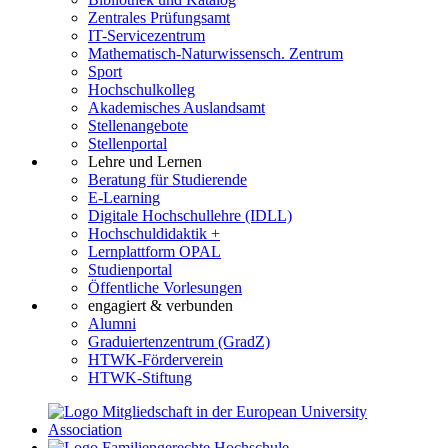
Zentrales Prüfungsamt
IT-Servicezentrum
Mathematisch-Naturwissensch. Zentrum
Sport
Hochschulkolleg
Akademisches Auslandsamt
Stellenangebote
Stellenportal
Lehre und Lernen
Beratung für Studierende
E-Learning
Digitale Hochschullehre (IDLL)
Hochschuldidaktik +
Lernplattform OPAL
Studienportal
Öffentliche Vorlesungen
engagiert & verbunden
Alumni
Graduiertenzentrum (GradZ)
HTWK-Förderverein
HTWK-Stiftung