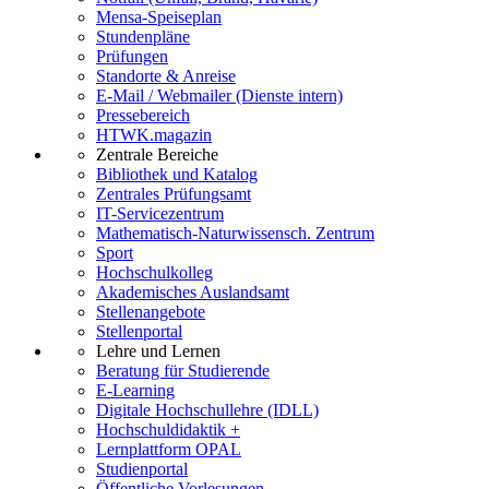
Mensa-Speiseplan
Stundenpläne
Prüfungen
Standorte & Anreise
E-Mail / Webmailer (Dienste intern)
Pressebereich
HTWK.magazin
Zentrale Bereiche
Bibliothek und Katalog
Zentrales Prüfungsamt
IT-Servicezentrum
Mathematisch-Naturwissensch. Zentrum
Sport
Hochschulkolleg
Akademisches Auslandsamt
Stellenangebote
Stellenportal
Lehre und Lernen
Beratung für Studierende
E-Learning
Digitale Hochschullehre (IDLL)
Hochschuldidaktik +
Lernplattform OPAL
Studienportal
Öffentliche Vorlesungen