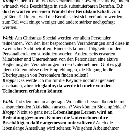
Kropp:
Überall dort, wo das verarbeitende Gewerbe stark ist, finden
wir auch viele Beschäftigte in stark substituierbaren Berufen. D.h.
dort erwarten wir einen Wandel der Berufslandschaft
, zum
größten Teil intern, weil die Berufe selbst sich verändern werden,
zum Teil weil einige weniger und andere stärker nachgefragt
werden.
Wald:
Am Christmas Special werden vor allem Personaler
teilnehmen. Von den hier besprochenen Veränderungen sind diese in
zweifacher Sicht betroffen. Einerseits können Tätigkeiten in den
Personalbereichen substituiert werden. Andererseits erwarten
Mitarbeiter und Unternehmen von den Personalern eine aktive
Begleitung der Veränderungen in den Unternehmen. Gibt es ggf.
hierzu Erkenntnisse oder Empfehlungen, die Eingang in die
Überlegungen von Personalern finden sollten?
Kropp:
Das werde ich mir für die Keynote nochmal genauer
anschauen,
aber ich glaube, da werde ich mehr von den
Teilnehmern erfahren können.
Wald:
Trotzdem nochmal gefragt. Wo sollten Personalbereiche mit
entsprechenden Aktivitäten ansetzen? Was können Sie empfehlen?
Kropp:
Nicht so ganz neu:
Lebenslanges Lernen wird an
Bedeutung gewinnen. Können die Unternehmen ihre
Beschäftigten dafür angemessen unterstützen?
Auch die
lebenslange Anstellung wird seltener. Wie gehen Arbeitnehmer,