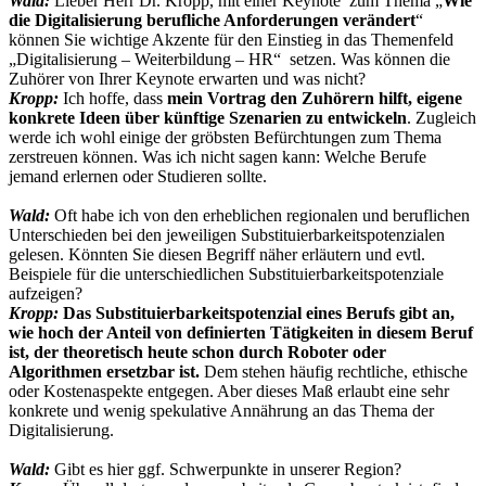
Wald:
Lieber Herr Dr. Kropp, mit einer Keynote zum Thema „
Wie
die Digitalisierung berufliche Anforderungen verändert
“
können Sie wichtige Akzente für den Einstieg in das Themenfeld
„Digitalisierung – Weiterbildung – HR“ setzen. Was können die
Zuhörer von Ihrer Keynote erwarten und was nicht?
Kropp:
Ich hoffe, dass
mein Vortrag den Zuhörern hilft, eigene
konkrete Ideen über künftige Szenarien zu entwickeln
. Zugleich
werde ich wohl einige der gröbsten Befürchtungen zum Thema
zerstreuen können. Was ich nicht sagen kann: Welche Berufe
jemand erlernen oder Studieren sollte.
Wald:
Oft habe ich von den erheblichen regionalen und beruflichen
Unterschieden bei den jeweiligen Substituierbarkeitspotenzialen
gelesen. Könnten Sie diesen Begriff näher erläutern und evtl.
Beispiele für die unterschiedlichen Substituierbarkeitspotenziale
aufzeigen?
Kropp:
Das Substituierbarkeitspotenzial eines Berufs gibt an,
wie hoch der Anteil von definierten Tätigkeiten in diesem Beruf
ist, der theoretisch heute schon durch Roboter oder
Algorithmen ersetzbar ist.
Dem stehen häufig rechtliche, ethische
oder Kostenaspekte entgegen. Aber dieses Maß erlaubt eine sehr
konkrete und wenig spekulative Annährung an das Thema der
Digitalisierung.
Wald:
Gibt es hier ggf. Schwerpunkte in unserer Region?