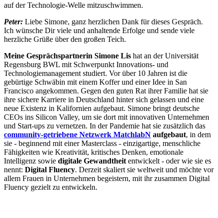
auf der Technologie-Welle mitzuschwimmen.
Peter:
Liebe Simone, ganz herzlichen Dank für dieses Gespräch.
Ich wünsche Dir viele und anhaltende Erfolge und sende viele
herzliche Grüße über den großen Teich.
Meine Gesprächspartnerin Simone Lis
hat an der Universität
Regensburg BWL mit Schwerpunkt Innovations- und
Technologiemanagement studiert. Vor über 10 Jahren ist die
gebürtige Schwäbin mit einem Koffer und einer Idee in San
Francisco angekommen. Gegen den guten Rat ihrer Familie hat sie
ihre sichere Karriere in Deutschland hinter sich gelassen und eine
neue Existenz in Kalifornien aufgebaut. Simone bringt deutsche
CEOs ins Silicon Valley, um sie dort mit innovativen Unternehmen
und Start-ups zu vernetzen. In der Pandemie hat sie zusätzlich das
community-getriebene Netzwerk MatchlabN
aufgebaut
, in dem
sie - beginnend mit einer Masterclass - einzigartige, menschliche
Fähigkeiten wie Kreativität, kritisches Denken, emotionale
Intelligenz sowie
digitale Gewandtheit
entwickelt - oder wie sie es
nennt:
Digital Fluency
. Derzeit skaliert sie weltweit und möchte vor
allem Frauen in Unternehmen begeistern, mit ihr zusammen Digital
Fluency gezielt zu entwickeln.