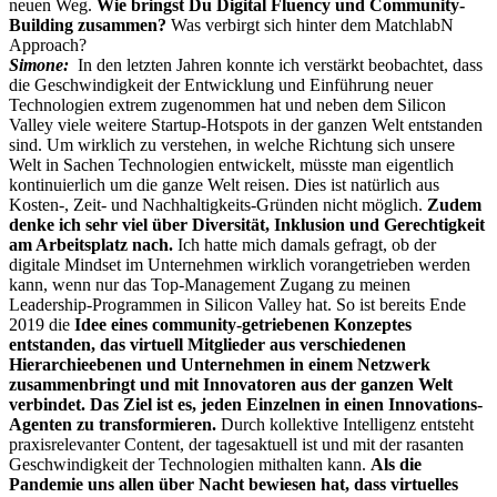
neuen Weg.
Wie bringst Du Digital Fluency und Community-
Building zusammen?
Was verbirgt sich hinter dem MatchlabN
Approach?
Simone:
In den letzten Jahren konnte ich verstärkt beobachtet, dass
die Geschwindigkeit der Entwicklung und Einführung neuer
Technologien extrem zugenommen hat und neben dem Silicon
Valley viele weitere Startup-Hotspots in der ganzen Welt entstanden
sind. Um wirklich zu verstehen, in welche Richtung sich unsere
Welt in Sachen Technologien entwickelt, müsste man eigentlich
kontinuierlich um die ganze Welt reisen. Dies ist natürlich aus
Kosten-, Zeit- und Nachhaltigkeits-Gründen nicht möglich.
Zudem
denke ich sehr viel über Diversität, Inklusion und Gerechtigkeit
am Arbeitsplatz nach.
Ich hatte mich damals gefragt, ob der
digitale Mindset im Unternehmen wirklich vorangetrieben werden
kann, wenn nur das Top-Management Zugang zu meinen
Leadership-Programmen in Silicon Valley hat. So ist bereits Ende
2019 die
Idee eines community-getriebenen Konzeptes
entstanden, das virtuell Mitglieder aus verschiedenen
Hierarchieebenen und Unternehmen in einem Netzwerk
zusammenbringt und mit Innovatoren aus der ganzen Welt
verbindet. Das Ziel ist es, jeden Einzelnen in einen Innovations-
Agenten zu transformieren.
Durch kollektive Intelligenz entsteht
praxisrelevanter Content, der tagesaktuell ist und mit der rasanten
Geschwindigkeit der Technologien mithalten kann.
Als die
Pandemie uns allen über Nacht bewiesen hat, dass virtuelles