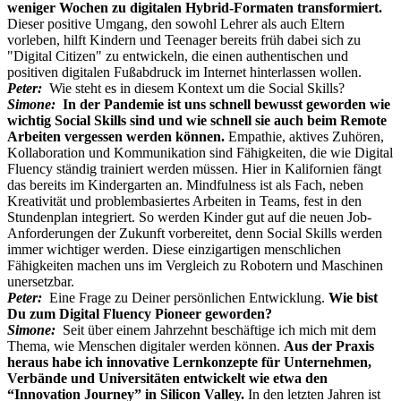
weniger Wochen zu digitalen Hybrid-Formaten transformiert.
Dieser positive Umgang, den sowohl Lehrer als auch Eltern
vorleben, hilft Kindern und Teenager bereits früh dabei sich zu
"Digital Citizen" zu entwickeln, die einen authentischen und
positiven digitalen Fußabdruck im Internet hinterlassen wollen.
Peter:
Wie steht es in diesem Kontext um die Social Skills?
Simone:
In der Pandemie ist uns schnell bewusst geworden wie
wichtig Social Skills sind und wie schnell sie auch beim Remote
Arbeiten vergessen werden können.
Empathie, aktives Zuhören,
Kollaboration und Kommunikation sind Fähigkeiten, die wie Digital
Fluency ständig trainiert werden müssen. Hier in Kalifornien fängt
das bereits im Kindergarten an. Mindfulness ist als Fach, neben
Kreativität und problembasiertes Arbeiten in Teams, fest in den
Stundenplan integriert. So werden Kinder gut auf die neuen Job-
Anforderungen der Zukunft vorbereitet, denn Social Skills werden
immer wichtiger werden. Diese einzigartigen menschlichen
Fähigkeiten machen uns im Vergleich zu Robotern und Maschinen
unersetzbar.
Peter:
Eine Frage zu Deiner persönlichen Entwicklung.
Wie bist
Du zum Digital Fluency Pioneer geworden?
Simone:
Seit über einem Jahrzehnt beschäftige ich mich mit dem
Thema, wie Menschen digitaler werden können.
Aus der Praxis
heraus habe ich innovative Lernkonzepte für Unternehmen,
Verbände und Universitäten entwickelt wie etwa den
“Innovation Journey” in Silicon Valley.
In den letzten Jahren ist