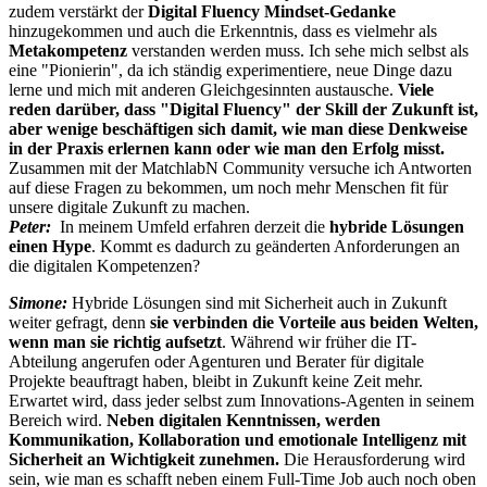
zudem verstärkt der
Digital Fluency Mindset-Gedanke
hinzugekommen und auch die Erkenntnis, dass es vielmehr als
Metakompetenz
verstanden werden muss. Ich sehe mich selbst als
eine "Pionierin", da ich ständig experimentiere, neue Dinge dazu
lerne und mich mit anderen Gleichgesinnten austausche.
Viele
reden darüber, dass "Digital Fluency" der Skill der Zukunft ist,
aber wenige beschäftigen sich damit, wie man diese Denkweise
in der Praxis erlernen kann oder wie man den Erfolg misst.
Zusammen mit der MatchlabN Community versuche ich Antworten
auf diese Fragen zu bekommen, um noch mehr Menschen fit für
unsere digitale Zukunft zu machen.
Peter:
In meinem Umfeld erfahren derzeit die
hybride Lösungen
einen Hype
. Kommt es dadurch zu geänderten Anforderungen an
die digitalen Kompetenzen?
Simone:
Hybride Lösungen sind mit Sicherheit auch in Zukunft
weiter gefragt, denn
sie verbinden die Vorteile aus beiden Welten,
wenn man sie richtig aufsetzt
. Während wir früher die IT-
Abteilung angerufen oder Agenturen und Berater für digitale
Projekte beauftragt haben, bleibt in Zukunft keine Zeit mehr.
Erwartet wird, dass jeder selbst zum Innovations-Agenten in seinem
Bereich wird.
Neben digitalen Kenntnissen, werden
Kommunikation, Kollaboration und emotionale Intelligenz mit
Sicherheit an Wichtigkeit zunehmen.
Die Herausforderung wird
sein, wie man es schafft neben einem Full-Time Job auch noch oben