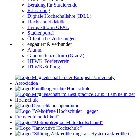
Beratung für Studierende
E-Learning
Digitale Hochschullehre (IDLL)
Hochschuldidaktik +
Lernplattform OPAL
Studienportal
Öffentliche Vorlesungen
engagiert & verbunden
Alumni
Graduiertenzentrum (GradZ)
HTWK-Förderverein
HTWK-Stiftung