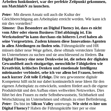
Arbeiten funktioniert, war der perfekte Zeitpunkt gekommen,
um MatchlabN zu launchen.
Peter:
Mit diesem Ansatz soll auch die Kultur der
Gleichberechtigung am Arbeitsplatz erreicht werden. Wie kann ich
mir dies vorstellen?
Simone:
Das Besondere an Digital Fluency ist, dass es nicht
vom Alter oder einem Business-Titel abhängig ist. Ein
Werkstudent*in kann durchaus ein höheres Level haben als
seine Vorgesetzten. Zudem können diese Innovations-Agenten
in allen Abteilungen zu finden sein.
Führungskräfte und HR
müssen daher neue Wege gehen, diese oftmals versteckten Talente
im Unternehmen zu suchen und sie anschliessend zu fördern.
Da
Digital Fluency eine neue Denkweise ist, die neben der digitalen
Gewandtheit auch einzigartige, menschliche Fähigkeiten wie
Kreativität, kritisches Denken und emotionale Intelligenz
miteinander verbindet, sehe ich vor allem bei Frauen, bereits
nach kurzer Zeit tolle Erfolge.
Die neu gewonnene digitale
Kompetenz hilft nicht nur dabei kontinuierlich neue Ideen für den
eigenen Arbeitsplatz zu entwickeln, sondern fördert auch die eigene
Produktivität und den Aufbau eines weltweiten Netzwerkes. Dies
führt bei den Frauen zu mehr Selbstbewusstsein, Sichtbarkeit und
Wertschätzung im Unternehmen und oftmals zu einer Beförderung.
Peter:
Du bist im
Silicon Valley
unterwegs.
Wie steht es hier um
Digital Fluency?
Haben die Führungskräfte hier per se eine