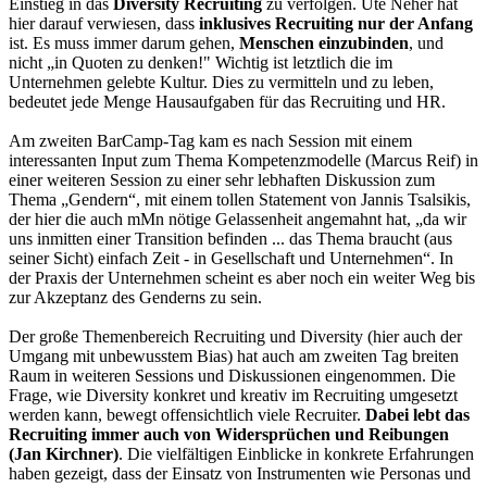
Einstieg in das
Diversity Recruiting
zu verfolgen. Ute Neher hat
hier darauf verwiesen, dass
inklusives Recruiting nur der Anfang
ist. Es muss immer darum gehen,
Menschen einzubinden
, und
nicht „in Quoten zu denken!" Wichtig ist letztlich die im
Unternehmen gelebte Kultur. Dies zu vermitteln und zu leben,
bedeutet jede Menge Hausaufgaben für das Recruiting und HR.
Am zweiten BarCamp-Tag kam es nach Session mit einem
interessanten Input zum Thema Kompetenzmodelle (Marcus Reif) in
einer weiteren Session zu einer sehr lebhaften Diskussion zum
Thema „Gendern“, mit einem tollen Statement von Jannis Tsalsikis,
der hier die auch mMn nötige Gelassenheit angemahnt hat, „da wir
uns inmitten einer Transition befinden ... das Thema braucht (aus
seiner Sicht) einfach Zeit - in Gesellschaft und Unternehmen“. In
der Praxis der Unternehmen scheint es aber noch ein weiter Weg bis
zur Akzeptanz des Genderns zu sein.
Der große Themenbereich Recruiting und Diversity (hier auch der
Umgang mit unbewusstem Bias) hat auch am zweiten Tag breiten
Raum in weiteren Sessions und Diskussionen eingenommen. Die
Frage, wie Diversity konkret und kreativ im Recruiting umgesetzt
werden kann, bewegt offensichtlich viele Recruiter.
Dabei lebt das
Recruiting immer auch von Widersprüchen und Reibungen
(Jan Kirchner)
. Die vielfältigen Einblicke in konkrete Erfahrungen
haben gezeigt, dass der Einsatz von Instrumenten wie Personas und