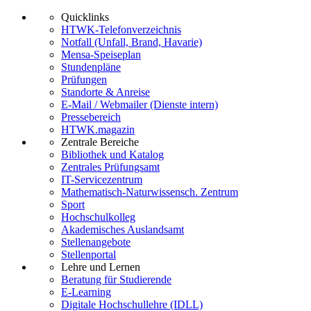
Quicklinks
HTWK-Telefonverzeichnis
Notfall (Unfall, Brand, Havarie)
Mensa-Speiseplan
Stundenpläne
Prüfungen
Standorte & Anreise
E-Mail / Webmailer (Dienste intern)
Pressebereich
HTWK.magazin
Zentrale Bereiche
Bibliothek und Katalog
Zentrales Prüfungsamt
IT-Servicezentrum
Mathematisch-Naturwissensch. Zentrum
Sport
Hochschulkolleg
Akademisches Auslandsamt
Stellenangebote
Stellenportal
Lehre und Lernen
Beratung für Studierende
E-Learning
Digitale Hochschullehre (IDLL)