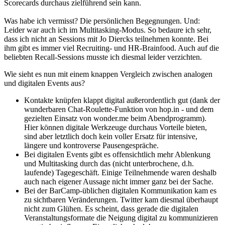
Scorecards durchaus zielführend sein kann.
Was habe ich vermisst? Die persönlichen Begegnungen. Und:
Leider war auch ich im Multitasking-Modus. So bedaure ich sehr,
dass ich nicht an Sessions mit Jo Diercks teilnehmen konnte. Bei
ihm gibt es immer viel Recruiting- und HR-Brainfood. Auch auf die
beliebten Recall-Sessions musste ich diesmal leider verzichten.
Wie sieht es nun mit einem knappen Vergleich zwischen analogen
und digitalen Events aus?
Kontakte knüpfen klappt digital außerordentlich gut (dank der
wunderbaren Chat-Roulette-Funktion von hop.in - und dem
gezielten Einsatz von wonder.me beim Abendprogramm).
Hier können digitale Werkzeuge durchaus Vorteile bieten,
sind aber letztlich doch kein voller Ersatz für intensive,
längere und kontroverse Pausengespräche.
Bei digitalen Events gibt es offensichtlich mehr Ablenkung
und Multitasking durch das (nicht unterbrochene, d.h.
laufende) Tagegeschäft. Einige Teilnehmende waren deshalb
auch nach eigener Aussage nicht immer ganz bei der Sache.
Bei der BarCamp-üblichen digitalen Kommunikation kam es
zu sichtbaren Veränderungen. Twitter kam diesmal überhaupt
nicht zum Glühen. Es scheint, dass gerade die digitalen
Veranstaltungsformate die Neigung digital zu kommunizieren