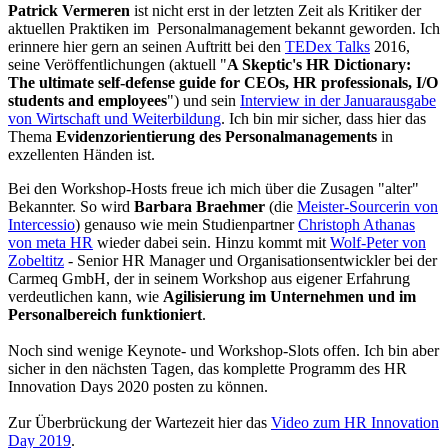
Patrick Vermeren
ist nicht erst in der letzten Zeit als Kritiker der
aktuellen Praktiken im Personalmanagement bekannt geworden. Ich
erinnere hier gern an seinen Auftritt bei den
TEDex Talks
2016,
seine Veröffentlichungen (aktuell "
A Skeptic's HR Dictionary:
The ultimate self-defense guide for CEOs, HR professionals, I/O
students and employees
") und sein
Interview in der Januarausgabe
von Wirtschaft und Weiterbildung
. Ich bin mir sicher, dass hier das
Thema
Evidenzorientierung des Personalmanagements
in
exzellenten Händen ist.
Bei den Workshop-Hosts freue ich mich über die Zusagen "alter"
Bekannter. So wird
Barbara Braehmer
(die
Meister-Sourcerin von
Intercessio
) genauso wie mein Studienpartner
Christoph Athanas
von meta HR
wieder dabei sein. Hinzu kommt mit
Wolf-Peter von
Zobeltitz
- Senior HR Manager und Organisationsentwickler bei der
Carmeq GmbH, der in seinem Workshop aus eigener Erfahrung
verdeutlichen kann, wie
Agilisierung im Unternehmen und im
Personalbereich funktioniert
.
Noch sind wenige Keynote- und Workshop-Slots offen. Ich bin aber
sicher in den nächsten Tagen, das komplette Programm des HR
Innovation Days 2020 posten zu können.
Zur Überbrückung der Wartezeit hier das
Video zum HR Innovation
Day 2019
.