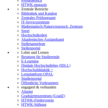
Pressebereich
HTWK.magazin
Zentrale Bereiche
Bibliothek und Katalog
Zentrales Prüfungsamt
IT-Servicezentrum
Mathematisch-Naturwissensch. Zentrum
Sport
Hochschulkolleg
Akademisches Auslandsamt
Stellenangebote
Stellenportal
Lehre und Lernen
Beratung für Studierende
E-Learning
Digitale Hochschullehre (IDLL)
Hochschuldidaktik +
Lernplattform OPAL
Studienportal
Öffentliche Vorlesungen
engagiert & verbunden
Alumni
Graduiertenzentrum (GradZ)
HTWK-Förderverein
HTWK-Stiftung