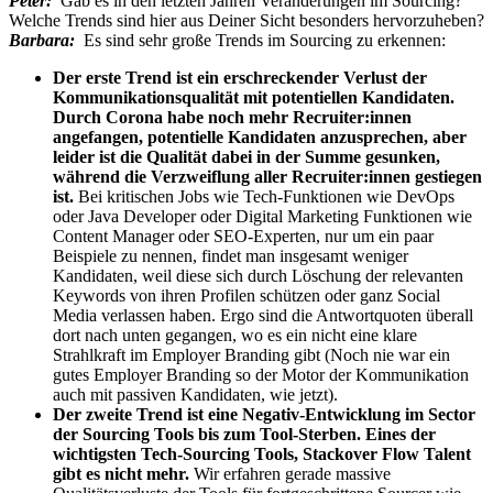
Peter:
Gab es in den letzten Jahren Veränderungen im Sourcing?
Welche Trends sind hier aus Deiner Sicht besonders hervorzuheben?
Barbara:
Es sind sehr große Trends im Sourcing zu erkennen:
Der erste Trend ist ein erschreckender Verlust der
Kommunikationsqualität mit potentiellen Kandidaten.
Durch Corona habe noch mehr Recruiter:innen
angefangen, potentielle Kandidaten anzusprechen, aber
leider ist die Qualität dabei in der Summe gesunken,
während die Verzweiflung aller Recruiter:innen gestiegen
ist.
Bei kritischen Jobs wie Tech-Funktionen wie DevOps
oder Java Developer oder Digital Marketing Funktionen wie
Content Manager oder SEO-Experten, nur um ein paar
Beispiele zu nennen, findet man insgesamt weniger
Kandidaten, weil diese sich durch Löschung der relevanten
Keywords von ihren Profilen schützen oder ganz Social
Media verlassen haben. Ergo sind die Antwortquoten überall
dort nach unten gegangen, wo es ein nicht eine klare
Strahlkraft im Employer Branding gibt (Noch nie war ein
gutes Employer Branding so der Motor der Kommunikation
auch mit passiven Kandidaten, wie jetzt).
Der zweite Trend ist eine Negativ-Entwicklung im Sector
der Sourcing Tools bis zum Tool-Sterben. Eines der
wichtigsten Tech-Sourcing Tools, Stackover Flow Talent
gibt es nicht mehr.
Wir erfahren gerade massive