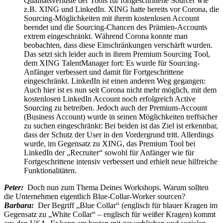
Qualitätsverluste der Tools für fortgeschrittene Sourcer wie
z.B. XING und LinkedIn. XING hatte bereits vor Corona, die
Sourcing-Möglichkeiten mit ihrem kostenlosen Account
beendet und die Sourcing-Chancen des Prämien-Accounts
extrem eingeschränkt. Während Corona konnte man
beobachten, dass diese Einschränkungen verschärft wurden.
Das setzt sich leider auch in ihrem Premium Sourcing Tool,
dem XING TalentManager fort: Es wurde für Sourcing-
Anfänger verbessert und damit für Fortgeschrittene
eingeschränkt. LinkedIn ist einen anderen Weg gegangen:
Auch hier ist es nun seit Corona nicht mehr möglich, mit dem
kostenlosen LinkedIn Account noch erfolgreich Active
Sourcing zu betreiben. Jedoch auch der Premium-Account
(Business Account) wurde in seinen Möglichkeiten treffsicher
zu suchen eingeschränkt: Bei beiden ist das Ziel ist erkennbar,
dass der Schutz der User in den Vordergrund tritt. Allerdings
wurde, im Gegensatz zu XING, das Premium Tool bei
LinkedIn der „Recruiter“ sowohl für Anfänger wie für
Fortgeschrittene intensiv verbessert und erhielt neue hilfreiche
Funktionalitäten.
Peter:
Doch nun zum Thema Deines Workshops. Warum sollten
die Unternehmen eigentlich Blue-Collar-Worker sourcen?
Barbara:
Der Begriff „Blue Collar“ (englisch für blauer Kragen im
Gegensatz zu „White Collar“ – englisch für weißer Kragen) kommt