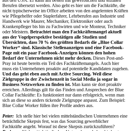
aus den USA. Er kann am besten mit gewerblichen und sozialen
Berufen übersetzt werden. Also geht es hier um die Fachkräfte, die
nicht typischerweise im Office arbeiten von den angelernten Kräften
wie Pflegehelfer oder Staplerfahrer, Lehrberufen aus Industrie und
Handwerk wie Maurer, Mechaniker, Elektroniker oder auch
Krankenpfleger bis hin zu Fachwirten und wie Monteur, Techniker
oder Meistern.
Betrachtet man den Fachkräftemangel aktuell
aus der Vogelperspektive bestätigen alle Studien und
Übersichten, dass 70 % des größten Bedarfs die „Blue Collar
Worker“ sind. Klassische Stellenanzeigen und eine Facebook-
Page mit ein paar Facebook-Anzeigen können den hohen
Bedarf der Unternehmen nicht mehr decken.
Dieses Post-and-
Pray ist heute bereits ein Teil des Fachkräftemangels. Auch hier
muss ein Unternehmen proaktiv auf potentielle Kandidaten zugehen.
Und das geht eben auch mit Active Sourcing. Weil diese
Zielgruppe in der Zwischenzeit in Social Media ja sogar in
Business Netzwerken zu finden ist.
Man kann sie dort proaktiv
erreichen. Allerdings gilt für das Finden und Ansprechen der Blue
Collar Fachkräfte: Es funktioniert nur dann erfolgreich, wenn man
sich an diese so anders tickende Zielgruppe anpasst. Zum Beispiel:
Blue Collar Worker füllen ihre Profile anders aus.
Peter:
Ich stelle hier bei vielen mittelständischen Unternehmen eine
beträchtliche Skepsis fest, was das Sourcing gewerblicher
Fachkräfte angeht. Worauf ist diese Skepsis zurückzuführen?