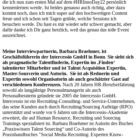
die ich nun zum ersten Mal auf dem #HRInnoDay22 persönlich
kennenlernen werde. Ist beides genauso auch richtig, aber dazu
kommt noch, dass ich mich super auf den hochwertigen Content
freue und ich schon seit Tagen grüble, welche Sessions ich
besuchen werde. Du hast es mir wieder sehr schwer gemacht, aber
dafür danke ich Dir ganz herzlich, weil das genau das tolle Event
auszeichnet.
Meine Interviewpartnerin, Barbara Braehmer, ist
Geschäftsführerin der Intercessio GmbH in Bonn
.
Sie sieht sich
als pragmatische Talentfinderin, Expertin im ‚Finden‘
talentierter Mitarbeiter und ist Talent Acquisition Expertin,
Master-Sourcerin und Autorin.
Sie ist als Rednerin und
Expertin sowohl Organisatorin als auch geschätzter Gast auf
verschiedenen Konferenzen.
Nach 20 Jahren HR-Berufserfahrung
sowohl als langjährige Personalmanagerin als auch
Personalberaterin gründete sie 2005 die Intercessio GmbH.
Intercessio ist ein Recruiting-Consulting- und Service-Unternehmen,
das seine Kunden auch durch Recruiting/Sourcing Aufträge (RPO)
unterstützt und wurde vor 6 Jahren um die Intercessio-Akademie
erweitert, die auf Human Resource, Recruiting und Sourcing
Trainings spezialisiert ist. Barbara Braehmer ist Autorin des Buches
„Praxiswissen Talent Sourcing“ und Co-Autorin des
Praxishandbuches "Social Media Recruiting: Experten Know-