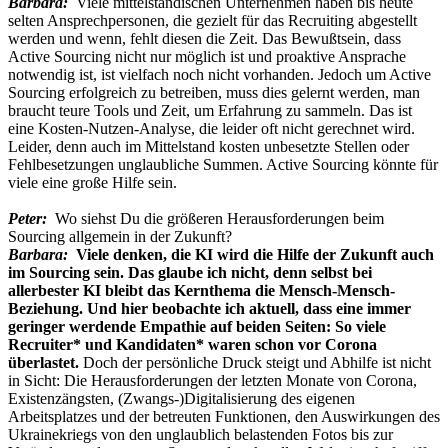
Barbara:
Viele mittelständischen Unternehmen haben bis heute
selten Ansprechpersonen, die gezielt für das Recruiting abgestellt
werden und wenn, fehlt diesen die Zeit. Das Bewußtsein, dass
Active Sourcing nicht nur möglich ist und proaktive Ansprache
notwendig ist, ist vielfach noch nicht vorhanden. Jedoch um Active
Sourcing erfolgreich zu betreiben, muss dies gelernt werden, man
braucht teure Tools und Zeit, um Erfahrung zu sammeln. Das ist
eine Kosten-Nutzen-Analyse, die leider oft nicht gerechnet wird.
Leider, denn auch im Mittelstand kosten unbesetzte Stellen oder
Fehlbesetzungen unglaubliche Summen. Active Sourcing könnte für
viele eine große Hilfe sein.
Peter:
Wo siehst Du die größeren Herausforderungen beim
Sourcing allgemein in der Zukunft?
Barbara:
Viele denken, die KI wird die Hilfe der Zukunft auch
im Sourcing sein. Das glaube ich nicht, denn selbst bei
allerbester KI bleibt das Kernthema die Mensch-Mensch-
Beziehung. Und hier beobachte ich aktuell, dass eine immer
geringer werdende Empathie auf beiden Seiten: So viele
Recruiter* und Kandidaten* waren schon vor Corona
überlastet.
Doch der persönliche Druck steigt und Abhilfe ist nicht
in Sicht: Die Herausforderungen der letzten Monate von Corona,
Existenzängsten, (Zwangs-)Digitalisierung des eigenen
Arbeitsplatzes und der betreuten Funktionen, den Auswirkungen des
Ukrainekriegs von den unglaublich belastenden Fotos bis zur