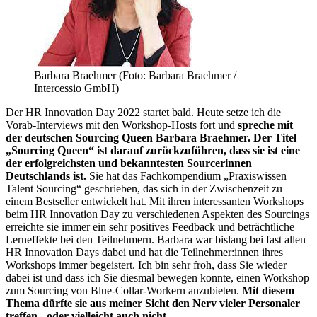
Barbara Braehmer (Foto: Barbara Braehmer /
Intercessio GmbH)
Der HR Innovation Day 2022 startet bald. Heute setze ich die
Vorab-Interviews mit den Workshop-Hosts fort und
spreche mit
der deutschen Sourcing Queen Barbara Braehmer. Der Titel
„Sourcing Queen“ ist darauf zurückzuführen, dass sie ist eine
der erfolgreichsten und bekanntesten Sourcerinnen
Deutschlands ist.
Sie hat das Fachkompendium „Praxiswissen
Talent Sourcing“ geschrieben, das sich in der Zwischenzeit zu
einem Bestseller entwickelt hat. Mit ihren interessanten Workshops
beim HR Innovation Day zu verschiedenen Aspekten des Sourcings
erreichte sie immer ein sehr positives Feedback und beträchtliche
Lerneffekte bei den Teilnehmern. Barbara war bislang bei fast allen
HR Innovation Days dabei und hat die Teilnehmer:innen ihres
Workshops immer begeistert. Ich bin sehr froh, dass Sie wieder
dabei ist und dass ich Sie diesmal bewegen konnte, einen Workshop
zum Sourcing von Blue-Collar-Workern anzubieten.
Mit diesem
Thema dürfte sie aus meiner Sicht den Nerv vieler Personaler
treffen - oder vielleicht auch nicht.