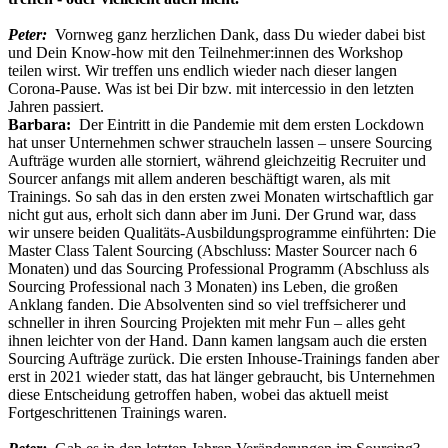
Peter:
Vornweg ganz herzlichen Dank, dass Du wieder dabei bist
und Dein Know-how mit den Teilnehmer:innen des Workshop
teilen wirst. Wir treffen uns endlich wieder nach dieser langen
Corona-Pause. Was ist bei Dir bzw. mit intercessio in den letzten
Jahren passiert.
Barbara:
Der Eintritt in die Pandemie mit dem ersten Lockdown
hat unser Unternehmen schwer straucheln lassen – unsere Sourcing
Aufträge wurden alle storniert, während gleichzeitig Recruiter und
Sourcer anfangs mit allem anderen beschäftigt waren, als mit
Trainings. So sah das in den ersten zwei Monaten wirtschaftlich gar
nicht gut aus, erholt sich dann aber im Juni. Der Grund war, dass
wir unsere beiden Qualitäts-Ausbildungsprogramme einführten: Die
Master Class Talent Sourcing (Abschluss: Master Sourcer nach 6
Monaten) und das Sourcing Professional Programm (Abschluss als
Sourcing Professional nach 3 Monaten) ins Leben, die großen
Anklang fanden. Die Absolventen sind so viel treffsicherer und
schneller in ihren Sourcing Projekten mit mehr Fun – alles geht
ihnen leichter von der Hand. Dann kamen langsam auch die ersten
Sourcing Aufträge zurück. Die ersten Inhouse-Trainings fanden aber
erst in 2021 wieder statt, das hat länger gebraucht, bis Unternehmen
diese Entscheidung getroffen haben, wobei das aktuell meist
Fortgeschrittenen Trainings waren.