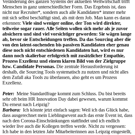
Veränderung des ganzen Systems der aktuellen Weltwirtschaft trifft
Menschen in ganz unterschiedlicher Form. Das Ergebnis ist, dass
nicht nur Recruiter*, sondern auch alle Kandidaten* immer mehr
mit sich selbst beschäftigt sind, als mit dem Job. Man kann es daran
erkennen:
Viele sind weniger online, der Ton wird direkter,
teilweise sogar rauer. Alle Seiten wollen sich mehr als je zuvor
absichern und sind viel vorsichtiger geworden: Sie wägen lange
ab, bevor sie Entscheidungen treffen. Da das Sourcing aber die
von den latent-suchenden bis passiven Kandidaten eher genau
diese noch nicht entschiedenen Kandidaten hat, wird es nur
dann noch skalierbar erfolgreich mit zusätzlicher Empathie,
Prozess Exzellenz und einem klaren Bild von der Zielgruppe
bzw. Candidate Personas.
Die zentrale Herausforderung ist
deshalb, die Sourcing Tools systematisch zu nutzen und nicht alles
dem Zufall aka Tools zu überlassen, also geht es um Prozess
Exzellenz.
Peter:
Meine Standardfrage kommt zum Schluss. Du bist bereits
sehr oft beim HR Innovation Day dabei gewesen, warum kommst
Du erneut nach Leipzig?
Barbara:
Ich könnte jetzt einfach sagen: Weil ich das Glück habe,
dass ausgerechnet mein Lieblingsevent auch das erste Event ist, dass
nach den Corona-Einschränkungen stattfindet und ich endlich
wieder live auch die Kollegen treffen werde. Nicht zu vergessen:
Ich habe in den letzten Jahr Mitarbeiterinnen aus Leipzig eingestellt,