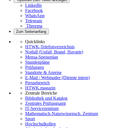
LinkedIn
Facebook
WhatsApp
Telegram
Threema
Zum Seitenanfang
Quicklinks
HTWK-Telefonverzeichnis
Notfall (Unfall, Brand, Havarie)
Mensa-Speiseplan
Stundenpläne
Prüfungen
Standorte & Anreise
E-Mail / Webmailer (Dienste intern)
Pressebereich
HTWK.magazin
Zentrale Bereiche
Bibliothek und Katalog
Zentrales Prüfungsamt
IT-Servicezentrum
Mathematisch-Naturwissensch. Zentrum
Sport
Hochschulkolleg