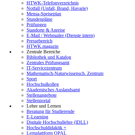
HTWK-Telefonverzeichnis
Notfall (Unfall, Brand, Havarie)
Mensa-Speiseplan
Stundenpläne
Prüfungen
Standorte & Anreise
E-Mail / Webmailer (Dienste intern)
Pressebereich
HTWK.magazin
Zentrale Bereiche
Bibliothek und Katalog
Zentrales Prüfungsamt
IT-Servicezentrum
Mathematisch-Naturwissensch. Zentrum
Sport
Hochschulkolleg
Akademisches Auslandsamt
Stellenangebote
Stellenportal
Lehre und Lernen
Beratung für Studierende
E-Learning
Digitale Hochschullehre (IDLL)
Hochschuldidaktik +
Lernplattform OPAL