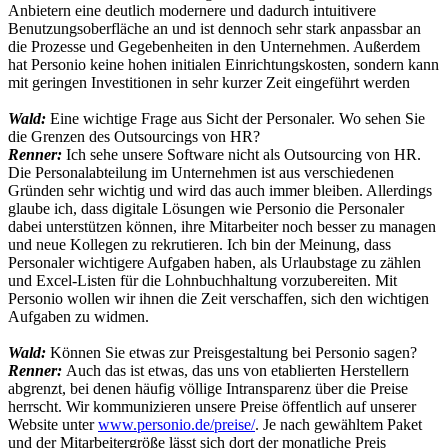
Anbietern eine deutlich modernere und dadurch intuitivere
Benutzungsoberfläche an und ist dennoch sehr stark anpassbar an
die Prozesse und Gegebenheiten in den Unternehmen. Außerdem
hat Personio keine hohen initialen Einrichtungskosten, sondern kann
mit geringen Investitionen in sehr kurzer Zeit eingeführt werden
Wald:
Eine wichtige Frage aus Sicht der Personaler. Wo sehen Sie
die Grenzen des Outsourcings von HR?
Renner:
Ich sehe unsere Software nicht als Outsourcing von HR.
Die Personalabteilung im Unternehmen ist aus verschiedenen
Gründen sehr wichtig und wird das auch immer bleiben. Allerdings
glaube ich, dass digitale Lösungen wie Personio die Personaler
dabei unterstützen können, ihre Mitarbeiter noch besser zu managen
und neue Kollegen zu rekrutieren. Ich bin der Meinung, dass
Personaler wichtigere Aufgaben haben, als Urlaubstage zu zählen
und Excel-Listen für die Lohnbuchhaltung vorzubereiten. Mit
Personio wollen wir ihnen die Zeit verschaffen, sich den wichtigen
Aufgaben zu widmen.
Wald:
Können Sie etwas zur Preisgestaltung bei Personio sagen?
Renner:
Auch das ist etwas, das uns von etablierten Herstellern
abgrenzt, bei denen häufig völlige Intransparenz über die Preise
herrscht. Wir kommunizieren unsere Preise öffentlich auf unserer
Website unter
www.personio.de/preise/
. Je nach gewähltem Paket
und der Mitarbeitergröße lässt sich dort der monatliche Preis