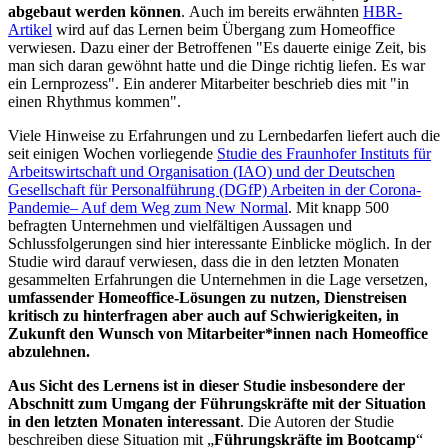
abgebaut werden können
. Auch im bereits erwähnten
HBR-
Artikel
wird auf das Lernen beim Übergang zum Homeoffice
verwiesen. Dazu einer der Betroffenen "Es dauerte einige Zeit, bis
man sich daran gewöhnt hatte und die Dinge richtig liefen. Es war
ein Lernprozess". Ein anderer Mitarbeiter beschrieb dies mit "in
einen Rhythmus kommen".
Viele Hinweise zu Erfahrungen und zu Lernbedarfen liefert auch die
seit einigen Wochen vorliegende
Studie des Fraunhofer Instituts für
Arbeitswirtschaft und Organisation (IAO) und der Deutschen
Gesellschaft für Personalführung (DGfP) Arbeiten in der Corona-
Pandemie– Auf dem Weg zum New Normal
. Mit knapp 500
befragten Unternehmen und vielfältigen Aussagen und
Schlussfolgerungen sind hier interessante Einblicke möglich. In der
Studie wird darauf verwiesen, dass die in den letzten Monaten
gesammelten Erfahrungen die Unternehmen in die Lage versetzen,
umfassender Homeoffice-Lösungen zu nutzen, Dienstreisen
kritisch zu hinterfragen aber auch auf Schwierigkeiten, in
Zukunft den Wunsch von Mitarbeiter*innen nach Homeoffice
abzulehnen.
Aus Sicht des Lernens ist in dieser Studie insbesondere der
Abschnitt zum Umgang der Führungskräfte mit der Situation
in den letzten Monaten interessant
. Die Autoren der Studie
beschreiben diese Situation mit „
Führungskräfte im Bootcamp
“