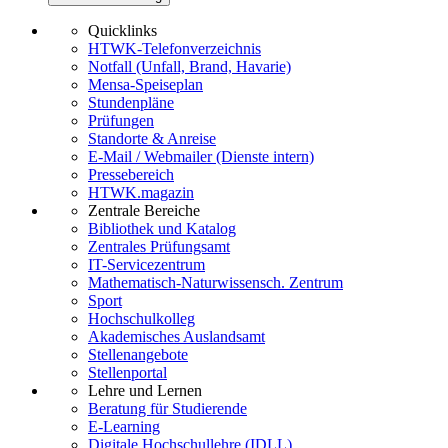
Quicklinks
HTWK-Telefonverzeichnis
Notfall (Unfall, Brand, Havarie)
Mensa-Speiseplan
Stundenpläne
Prüfungen
Standorte & Anreise
E-Mail / Webmailer (Dienste intern)
Pressebereich
HTWK.magazin
Zentrale Bereiche
Bibliothek und Katalog
Zentrales Prüfungsamt
IT-Servicezentrum
Mathematisch-Naturwissensch. Zentrum
Sport
Hochschulkolleg
Akademisches Auslandsamt
Stellenangebote
Stellenportal
Lehre und Lernen
Beratung für Studierende
E-Learning
Digitale Hochschullehre (IDLL)