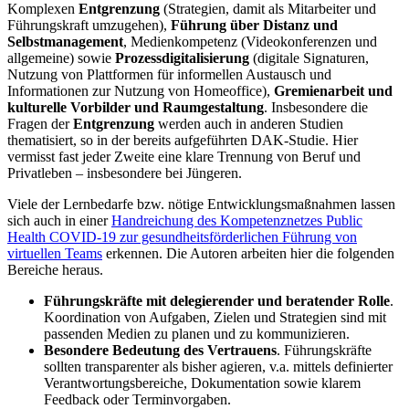
Komplexen
Entgrenzung
(Strategien, damit als Mitarbeiter und
Führungskraft umzugehen),
Führung über Distanz und
Selbstmanagement
, Medienkompetenz (Videokonferenzen und
allgemeine) sowie
Prozessdigitalisierung
(digitale Signaturen,
Nutzung von Plattformen für informellen Austausch und
Informationen zur Nutzung von Homeoffice),
Gremienarbeit und
kulturelle Vorbilder und Raumgestaltung
. Insbesondere die
Fragen der
Entgrenzung
werden auch in anderen Studien
thematisiert, so in der bereits aufgeführten DAK-Studie. Hier
vermisst fast jeder Zweite eine klare Trennung von Beruf und
Privatleben – insbesondere bei Jüngeren.
Viele der Lernbedarfe bzw. nötige Entwicklungsmaßnahmen lassen
sich auch in einer
Handreichung des Kompetenznetzes Public
Health COVID-19 zur gesundheitsförderlichen Führung von
virtuellen Teams
erkennen. Die Autoren arbeiten hier die folgenden
Bereiche heraus.
Führungskräfte mit delegierender und beratender Rolle
.
Koordination von Aufgaben, Zielen und Strategien sind mit
passenden Medien zu planen und zu kommunizieren.
Besondere Bedeutung des Vertrauens
. Führungskräfte
sollten transparenter als bisher agieren, v.a. mittels definierter
Verantwortungsbereiche, Dokumentation sowie klarem
Feedback oder Terminvorgaben.