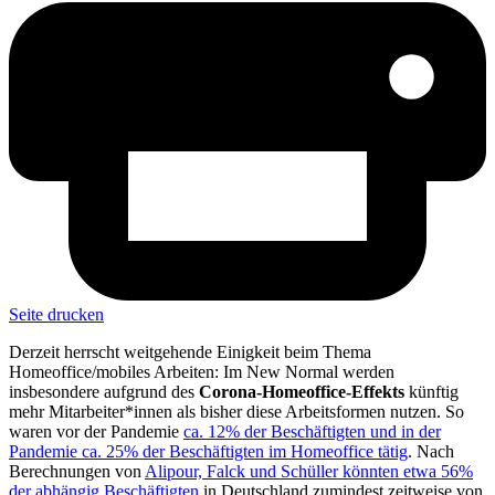
Seite drucken
Derzeit herrscht weitgehende Einigkeit beim Thema
Homeoffice/mobiles Arbeiten: Im New Normal werden
insbesondere aufgrund des
Corona-Homeoffice-Effekts
künftig
mehr Mitarbeiter*innen als bisher diese Arbeitsformen nutzen. So
waren vor der Pandemie
ca. 12% der Beschäftigten und in der
Pandemie ca. 25% der Beschäftigten im Homeoffice tätig
. Nach
Berechnungen von
Alipour, Falck und Schüller könnten etwa 56%
der abhängig Beschäftigten
in Deutschland zumindest zeitweise von