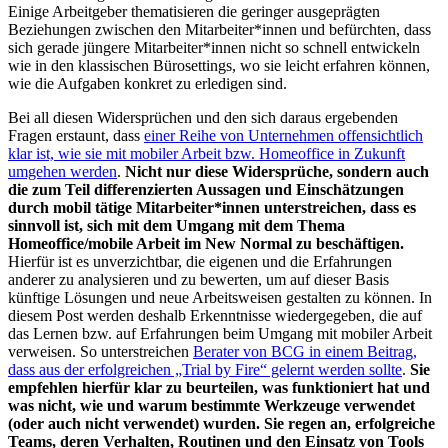
Einige Arbeitgeber thematisieren die geringer ausgeprägten
Beziehungen zwischen den Mitarbeiter*innen und befürchten, dass
sich gerade jüngere Mitarbeiter*innen nicht so schnell entwickeln
wie in den klassischen Bürosettings, wo sie leicht erfahren können,
wie die Aufgaben konkret zu erledigen sind.
Bei all diesen Widersprüchen und den sich daraus ergebenden
Fragen erstaunt, dass
einer Reihe von Unternehmen offensichtlich
klar ist, wie sie mit mobiler Arbeit bzw. Homeoffice in Zukunft
umgehen werden
.
Nicht nur diese Widersprüche, sondern auch
die zum Teil differenzierten Aussagen und Einschätzungen
durch mobil tätige Mitarbeiter*innen unterstreichen, dass es
sinnvoll ist, sich mit dem Umgang mit dem Thema
Homeoffice/mobile Arbeit im New Normal zu beschäftigen.
Hierfür ist es unverzichtbar, die eigenen und die Erfahrungen
anderer zu analysieren und zu bewerten, um auf dieser Basis
künftige Lösungen und neue Arbeitsweisen gestalten zu können. In
diesem Post werden deshalb Erkenntnisse wiedergegeben, die auf
das Lernen bzw. auf Erfahrungen beim Umgang mit mobiler Arbeit
verweisen. So unterstreichen
Berater von BCG in einem Beitrag,
dass aus der erfolgreichen „Trial by Fire“ gelernt werden sollte
.
Sie
empfehlen hierfür klar zu beurteilen, was funktioniert hat und
was nicht, wie und warum bestimmte Werkzeuge verwendet
(oder auch nicht verwendet) wurden. Sie regen an, erfolgreiche
Teams, deren Verhalten, Routinen und den Einsatz von Tools