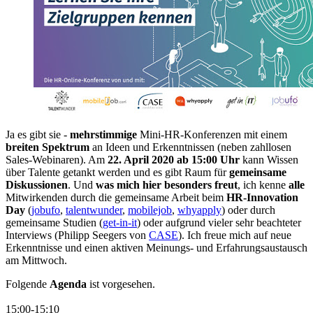
Ja es gibt sie -
mehrstimmige
Mini-HR-Konferenzen mit einem
breiten Spektrum
an Ideen und Erkenntnissen (neben zahllosen
Sales-Webinaren). Am
22. April 2020 ab 15:00 Uhr
kann Wissen
über Talente getankt werden und es gibt Raum für
gemeinsame
Diskussionen
. Und
was mich hier besonders freut
, ich kenne
alle
Mitwirkenden durch die gemeinsame Arbeit beim
HR-Innovation
Day
(
jobufo
,
talentwunder
,
mobilejob
,
whyapply
) oder durch
gemeinsame Studien (
get-in-it
) oder aufgrund vieler sehr beachteter
Interviews (Philipp Seegers von
CASE
). Ich freue mich auf neue
Erkenntnisse und einen aktiven Meinungs- und Erfahrungsaustausch
am Mittwoch.
Folgende
Agenda
ist vorgesehen.
15:00-15:10