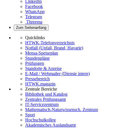
LinkedIn
Facebook
WhatsApp
Telegram
Threema
Zum Seitenanfang
Quicklinks
HTWK-Telefonverzeichnis
Notfall (Unfall, Brand, Havarie)
Mensa-Speiseplan
Stundenpläne
Prüfungen
Standorte & Anreise
E-Mail / Webmailer (Dienste intern)
Pressebereich
HTWK.magazin
Zentrale Bereiche
Bibliothek und Katalog
Zentrales Prüfungsamt
IT-Servicezentrum
Mathematisch-Naturwissensch. Zentrum
Sport
Hochschulkolleg
Akademisches Auslandsamt