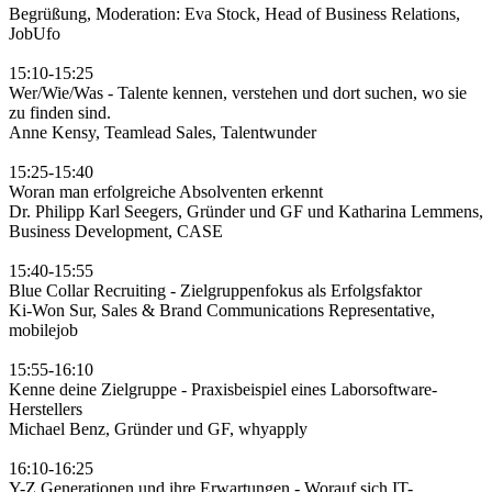
Begrüßung, Moderation: Eva Stock, Head of Business Relations,
JobUfo
15:10-15:25
Wer/Wie/Was - Talente kennen, verstehen und dort suchen, wo sie
zu finden sind.
Anne Kensy, Teamlead Sales, Talentwunder
15:25-15:40
Woran man erfolgreiche Absolventen erkennt
Dr. Philipp Karl Seegers, Gründer und GF und Katharina Lemmens,
Business Development, CASE
15:40-15:55
Blue Collar Recruiting - Zielgruppenfokus als Erfolgsfaktor
Ki-Won Sur, Sales & Brand Communications Representative,
mobilejob
15:55-16:10
Kenne deine Zielgruppe - Praxisbeispiel eines Laborsoftware-
Herstellers
Michael Benz, Gründer und GF, whyapply
16:10-16:25
Y-Z Generationen und ihre Erwartungen - Worauf sich IT-