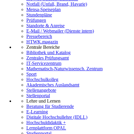
Notfall (Unfall, Brand, Havarie)
Mensa-Speiseplan
Stundenpläne
Prüfungen
Standorte & Anreise
E-Mail / Webmailer (Dienste intern)
Pressebereich
HTWK.magazin
Zentrale Bereiche
Bibliothek und Katalog
Zentrales Prüfungsamt
IT-Servicezentrum
Mathematisch-Naturwissensch. Zentrum
Sport
Hochschulkolleg
Akademisches Auslandsamt
Stellenangebote
Stellenportal
Lehre und Lernen
Beratung für Studierende
E-Learning
Digitale Hochschullehre (IDLL)
Hochschuldidaktik +
Lernplattform OPAL
Studienportal