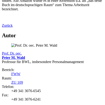
finden. Auf Amazon wurde es in einer Rezension u.a. als „das beste
Buch im deutschsprachigen Raum“ zum Thema Arbeitszeit
bezeichnet.
Zurück
Autor
Prof. Dr. oec.
Peter M. Wald
Professur für BWL, insbesondere Personalmanagement
Bereich:
FWW
Raum:
ZU 109
Telefon:
+49 341 3076-6545
Fax:
+49 341 3076-6241