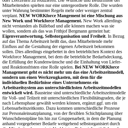
oder Leerzeiten zu reduzieren. Die Wünsche und Bedürfnisse der
Mitarbeitenden spielten nur eine untergeordnete Rolle. Die wurden
unter Wahrung bestimmter Regeln mehr oder weniger zentral
verplant.
NEW WORKforce Mangement ist eine Mischung aus
New Work und Workforce Management.
New Work allerdings
nicht verstanden als Bällebad und alle können machen was sie
wollen, sondern als das was Frithjof Bergmann gemeint hat:
Eigenverantwortung, Selbstorganisation und Freiheit
. In Bezug
auf das Thema Arbeitszeit heißt das, dass Mitarbeitende mehr
Einfluss auf die Gestaltung der eigenen Arbeitszeit bekommen
sollen. Dies allerdings eingebettet in den betrieblichen Kontext des
Workforce Management, bei dem die betriebliche Bedarfsdeckung,
die Erfüllung der Kundenwünsche und die Einhaltung von Liefer-
und Reaktionsfristen eine Rolle spielen.
Bei NEW WORKforce
Management geht es nicht mehr um das eine Arbeitszeitmodell,
sondern um einen Werkzeugkasten, mit dem für die
individuellen Bedürfnisse eines Unternehmens ein
Arbeitszeitsystem aus unterschiedlichsten Arbeitszeitmodellen
entwickelt wird.
Bausteine sind unterschiedliche Arbeitszeitmodelle
für Voll- und Teilzeit mit unterschiedlichen Flexibilitätsgraden, die je
nach Lebensphase gewählt werden können, ergänzt ggf. um ein
Lebensarbeitszeitkonto. Dazu kommen unterschiedliche Prozesse
zur Personaleinsatzplanung, von der flexiblen Schichtplanung über
Wunschdienstpläne bis hin zur Gruppenarbeit, in dem die Planung
anhand vorgegebener Bedarfe weitgehend selbstorganisiert durch