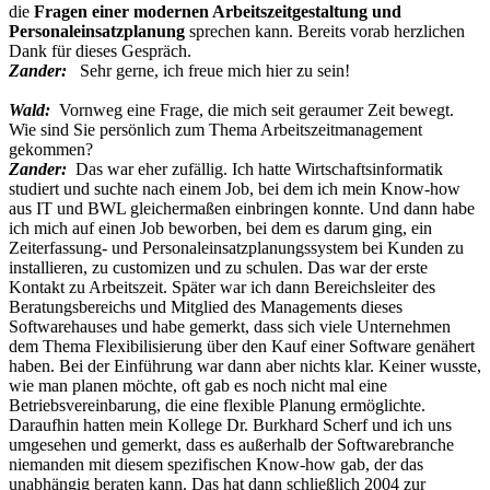
die
Fragen einer modernen Arbeitszeitgestaltung und
Personaleinsatzplanung
sprechen kann. Bereits vorab herzlichen
Dank für dieses Gespräch.
Zander:
Sehr gerne, ich freue mich hier zu sein!
Wald:
Vornweg eine Frage, die mich seit geraumer Zeit bewegt.
Wie sind Sie persönlich zum Thema Arbeitszeitmanagement
gekommen?
Zander:
Das war eher zufällig. Ich hatte Wirtschaftsinformatik
studiert und suchte nach einem Job, bei dem ich mein Know-how
aus IT und BWL gleichermaßen einbringen konnte. Und dann habe
ich mich auf einen Job beworben, bei dem es darum ging, ein
Zeiterfassung- und Personaleinsatzplanungssystem bei Kunden zu
installieren, zu customizen und zu schulen. Das war der erste
Kontakt zu Arbeitszeit. Später war ich dann Bereichsleiter des
Beratungsbereichs und Mitglied des Managements dieses
Softwarehauses und habe gemerkt, dass sich viele Unternehmen
dem Thema Flexibilisierung über den Kauf einer Software genähert
haben. Bei der Einführung war dann aber nichts klar. Keiner wusste,
wie man planen möchte, oft gab es noch nicht mal eine
Betriebsvereinbarung, die eine flexible Planung ermöglichte.
Daraufhin hatten mein Kollege Dr. Burkhard Scherf und ich uns
umgesehen und gemerkt, dass es außerhalb der Softwarebranche
niemanden mit diesem spezifischen Know-how gab, der das
unabhängig beraten kann. Das hat dann schließlich 2004 zur