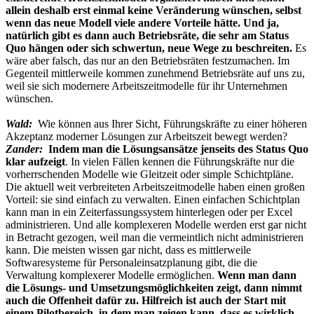
allein deshalb erst einmal keine Veränderung wünschen, selbst
wenn das neue Modell viele andere Vorteile hätte. Und ja,
natürlich gibt es dann auch Betriebsräte, die sehr am Status
Quo hängen oder sich schwertun, neue Wege zu beschreiten.
Es
wäre aber falsch, das nur an den Betriebsräten festzumachen. Im
Gegenteil mittlerweile kommen zunehmend Betriebsräte auf uns zu,
weil sie sich modernere Arbeitszeitmodelle für ihr Unternehmen
wünschen.
Wald:
Wie können aus Ihrer Sicht, Führungskräfte zu einer höheren
Akzeptanz moderner Lösungen zur Arbeitszeit bewegt werden?
Zander:
Indem man die Lösungsansätze jenseits des Status Quo
klar aufzeigt
. In vielen Fällen kennen die Führungskräfte nur die
vorherrschenden Modelle wie Gleitzeit oder simple Schichtpläne.
Die aktuell weit verbreiteten Arbeitszeitmodelle haben einen großen
Vorteil: sie sind einfach zu verwalten. Einen einfachen Schichtplan
kann man in ein Zeiterfassungssystem hinterlegen oder per Excel
administrieren. Und alle komplexeren Modelle werden erst gar nicht
in Betracht gezogen, weil man die vermeintlich nicht administrieren
kann. Die meisten wissen gar nicht, dass es mittlerweile
Softwaresysteme für Personaleinsatzplanung gibt, die die
Verwaltung komplexerer Modelle ermöglichen.
Wenn man dann
die Lösungs- und Umsetzungsmöglichkeiten zeigt, dann nimmt
auch die Offenheit dafür zu. Hilfreich ist auch der Start mit
einem Pilotbereich, in dem man zeigen kann, dass es wirklich