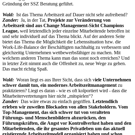
Gründung der SSZ Beratung geführt.
Wald:
Ist das Thema Arbeitszeit auf Dauer nicht sehr aufreibend?
Zander:
Ja, in der Tat,
Projekte zur Veränderung von
Arbeitszeit sind aus Change Management-Sicht Champions
League,
weil letztendlich jeder einzelne Mitarbeitende betroffen ist
und sehr individuell auf das Thema blickt. Auf der anderen Seite
bietet das Thema die Möglichkeit die Lebenssituation bzw. die
Work-Life-Balance der Beschäftigten nachhaltig zu verbessern und
gleichzeitig Unternehmen wettbewerbsfähiger zu machen. Mit
welchem anderen Thema kann man das sonst noch erreichen? Und
in letzter Zeit nimmt auch die Offenheit zu, neue Wege zu gehen.
Das macht richtig Spaß.
Wald:
Woran liegt es aus Ihrer Sicht, dass sich v
iele Unternehmen
schwer damit tun, ein modernes Arbeitszeitmanagement
zu
praktizieren? Liegt es daran - wie es oft kolportiert wird - dass die
Mitarbeitervertretungen hier nicht „mitspielen“?
Zander:
Das wäre etwas zu einfach gegriffen.
Letztendlich
erleben wir zuweilen Blockaden von allen Stakeholdern. Vom
Top-Management, das sich schwer tut von veralteten
Führungs- und Menschenbildern abzurücken, den
Führungskräften, die Angst vor Kontrollverlust haben und den
Mitarbeitenden, die ihr gesamtes Privatleben um das aktuell
existierende Arbeitszeitmodell organisiert haben und schon