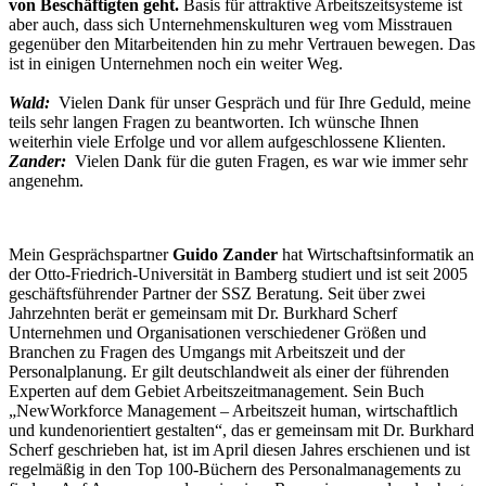
von Beschäftigten geht.
Basis für attraktive Arbeitszeitsysteme ist
aber auch, dass sich Unternehmenskulturen weg vom Misstrauen
gegenüber den Mitarbeitenden hin zu mehr Vertrauen bewegen. Das
ist in einigen Unternehmen noch ein weiter Weg.
Wald:
Vielen Dank für unser Gespräch und für Ihre Geduld, meine
teils sehr langen Fragen zu beantworten. Ich wünsche Ihnen
weiterhin viele Erfolge und vor allem aufgeschlossene Klienten.
Zander:
Vielen Dank für die guten Fragen, es war wie immer sehr
angenehm.
Mein Gesprächspartner
Guido Zander
hat Wirtschaftsinformatik an
der Otto-Friedrich-Universität in Bamberg studiert und ist seit 2005
geschäftsführender Partner der SSZ Beratung. Seit über zwei
Jahrzehnten berät er gemeinsam mit Dr. Burkhard Scherf
Unternehmen und Organisationen verschiedener Größen und
Branchen zu Fragen des Umgangs mit Arbeitszeit und der
Personalplanung. Er gilt deutschlandweit als einer der führenden
Experten auf dem Gebiet Arbeitszeitmanagement. Sein Buch
„NewWorkforce Management – Arbeitszeit human, wirtschaftlich
und kundenorientiert gestalten“, das er gemeinsam mit Dr. Burkhard
Scherf geschrieben hat, ist im April diesen Jahres erschienen und ist
regelmäßig in den Top 100-Büchern des Personalmanagements zu