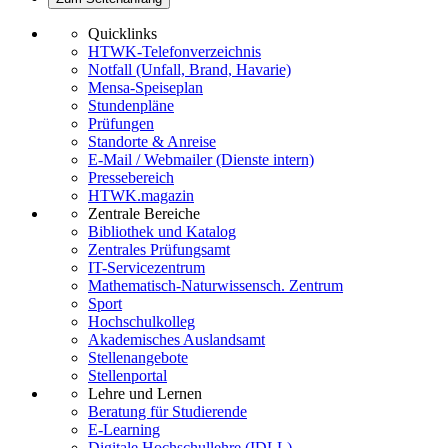
Quicklinks
HTWK-Telefonverzeichnis
Notfall (Unfall, Brand, Havarie)
Mensa-Speiseplan
Stundenpläne
Prüfungen
Standorte & Anreise
E-Mail / Webmailer (Dienste intern)
Pressebereich
HTWK.magazin
Zentrale Bereiche
Bibliothek und Katalog
Zentrales Prüfungsamt
IT-Servicezentrum
Mathematisch-Naturwissensch. Zentrum
Sport
Hochschulkolleg
Akademisches Auslandsamt
Stellenangebote
Stellenportal
Lehre und Lernen
Beratung für Studierende
E-Learning
Digitale Hochschullehre (IDLL)