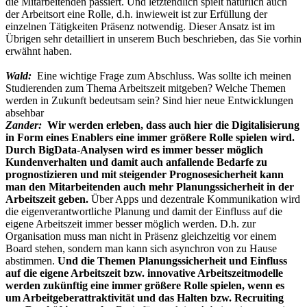
die Mitarbeitenden passiert. Und letztendlich spielt natürlich auch
der Arbeitsort eine Rolle, d.h. inwieweit ist zur Erfüllung der
einzelnen Tätigkeiten Präsenz notwendig. Dieser Ansatz ist im
Übrigen sehr detailliert in unserem Buch beschrieben, das Sie vorhin
erwähnt haben.
Wald:
Eine wichtige Frage zum Abschluss. Was sollte ich meinen
Studierenden zum Thema Arbeitszeit mitgeben? Welche Themen
werden in Zukunft bedeutsam sein? Sind hier neue Entwicklungen
absehbar
Zander:
Wir werden erleben, dass auch hier die Digitalisierung
in Form eines Enablers eine immer größere Rolle spielen wird.
Durch BigData-Analysen wird es immer besser möglich
Kundenverhalten und damit auch anfallende Bedarfe zu
prognostizieren und mit steigender Prognosesicherheit kann
man den Mitarbeitenden auch mehr Planungssicherheit in der
Arbeitszeit geben.
Über Apps und dezentrale Kommunikation wird
die eigenverantwortliche Planung und damit der Einfluss auf die
eigene Arbeitszeit immer besser möglich werden. D.h. zur
Organisation muss man nicht in Präsenz gleichzeitig vor einem
Board stehen, sondern man kann sich asynchron von zu Hause
abstimmen.
Und die Themen Planungssicherheit und Einfluss
auf die eigene Arbeitszeit bzw. innovative Arbeitszeitmodelle
werden zukünftig eine immer größere Rolle spielen, wenn es
um Arbeitgeberattraktivität und das Halten bzw. Recruiting