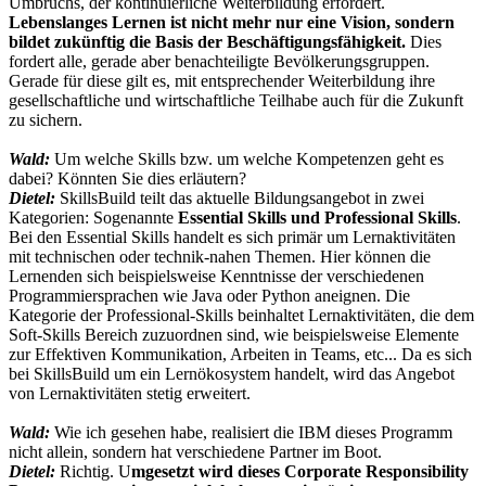
Umbruchs, der kontinuierliche Weiterbildung erfordert.
Lebenslanges Lernen ist nicht mehr nur eine Vision, sondern
bildet zukünftig die Basis der Beschäftigungsfähigkeit.
Dies
fordert alle, gerade aber benachteiligte Bevölkerungsgruppen.
Gerade für diese gilt es, mit entsprechender Weiterbildung ihre
gesellschaftliche und wirtschaftliche Teilhabe auch für die Zukunft
zu sichern.
Wald:
Um welche Skills bzw. um welche Kompetenzen geht es
dabei? Könnten Sie dies erläutern?
Dietel:
SkillsBuild teilt das aktuelle Bildungsangebot in zwei
Kategorien: Sogenannte
Essential Skills und Professional Skills
.
Bei den Essential Skills handelt es sich primär um Lernaktivitäten
mit technischen oder technik-nahen Themen. Hier können die
Lernenden sich beispielsweise Kenntnisse der verschiedenen
Programmiersprachen wie Java oder Python aneignen. Die
Kategorie der Professional-Skills beinhaltet Lernaktivitäten, die dem
Soft-Skills Bereich zuzuordnen sind, wie beispielsweise Elemente
zur Effektiven Kommunikation, Arbeiten in Teams, etc... Da es sich
bei SkillsBuild um ein Lernökosystem handelt, wird das Angebot
von Lernaktivitäten stetig erweitert.
Wald:
Wie ich gesehen habe, realisiert die IBM dieses Programm
nicht allein, sondern hat verschiedene Partner im Boot.
Dietel:
Richtig. U
mgesetzt wird dieses Corporate Responsibility