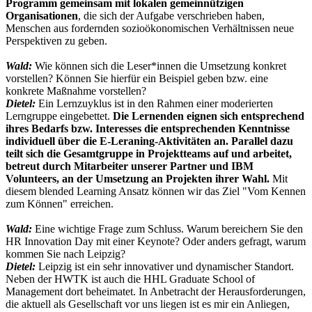
Programm gemeinsam mit lokalen gemeinnützigen
Organisationen
, die sich der Aufgabe verschrieben haben,
Menschen aus fordernden sozioökonomischen Verhältnissen neue
Perspektiven zu geben.
Wald:
Wie können sich die Leser*innen die Umsetzung konkret
vorstellen? Können Sie hierfür ein Beispiel geben bzw. eine
konkrete Maßnahme vorstellen?
Dietel:
Ein Lernzuyklus ist in den Rahmen einer moderierten
Lerngruppe eingebettet.
Die Lernenden eignen sich entsprechend
ihres Bedarfs bzw. Interesses die entsprechenden Kenntnisse
individuell über die E-Leraning-Aktivitäten an. Parallel dazu
teilt sich die Gesamtgruppe in Projektteams auf und arbeitet,
betreut durch Mitarbeiter unserer Partner und IBM
Volunteers, an der Umsetzung an Projekten ihrer Wahl.
Mit
diesem blended Learning Ansatz können wir das Ziel "Vom Kennen
zum Können" erreichen.
Wald:
Eine wichtige Frage zum Schluss. Warum bereichern Sie den
HR Innovation Day mit einer Keynote? Oder anders gefragt, warum
kommen Sie nach Leipzig?
Dietel:
Leipzig ist ein sehr innovativer und dynamischer Standort.
Neben der HWTK ist auch die HHL Graduate School of
Management dort beheimatet. In Anbetracht der Herausforderungen,
die aktuell als Gesellschaft vor uns liegen ist es mir ein Anliegen,