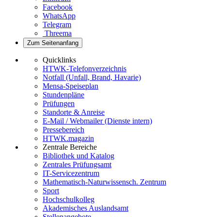
Facebook
WhatsApp
Telegram
Threema
Zum Seitenanfang
Quicklinks
HTWK-Telefonverzeichnis
Notfall (Unfall, Brand, Havarie)
Mensa-Speiseplan
Stundenpläne
Prüfungen
Standorte & Anreise
E-Mail / Webmailer (Dienste intern)
Pressebereich
HTWK.magazin
Zentrale Bereiche
Bibliothek und Katalog
Zentrales Prüfungsamt
IT-Servicezentrum
Mathematisch-Naturwissensch. Zentrum
Sport
Hochschulkolleg
Akademisches Auslandsamt
Stellenangebote