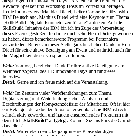
diesjährigen HR Innovation Days. Es ist eine gute Tradition, die
Keynote-Speaker und Workshop-Hosts im Vorfeld zu befragen.
Heute im Interview: Matthias Dietel, Leiter Corporate Citizenship
IBM Deutschland. Matthias Dietel wird eine Keynote zum Thema
„SkillsBuild: Digitale Kompetenzen für alle“ anbieten. Auf die
SkillsBuild-Initiative der IBM bin ich im Zuge der Vorbereitung
dieses Events gestoßen. Ich freue mich sehr, Herrn Dietel gewonnen
zu haben, dieses bemerkenswerte Programm bei Personalern
vorzustellen. Bereits an dieser Stelle ganz herzlichen Dank an Herrn
Dietel für seine aktive Beteiligung am Event und natürlich auch für
die Möglichkeit dieses Gespräch zu führen.
Wald:
Vornweg herzlichen Dank für Ihre aktive Beteiligung am
WeihnachtsSpecial des HR Innovation Days und für dieses
Interview.
Dietel:
Gerne und ich freue mich auf die Veranstaltung.
Wald:
Im Zentrum vieler Veröffentlichungen zum Thema
Digitalisierung und Weiterbildung stehen Analysen und
Beschreibungen der Kompetenzdefizite der Mitarbeiter. Oft ist hier
ein Beklagen der aktuellen Situation erkennbar. Die IBM ist recht
schnell aktiv geworden und hat ein entsprechendes Programm mit
dem Titel „
SkillsBuild
“ aufgelegt. Können Sie uns kurz die Gründe
darstellen?
Dietel:
Wir erleben den Übergang in eine Phase ständigen