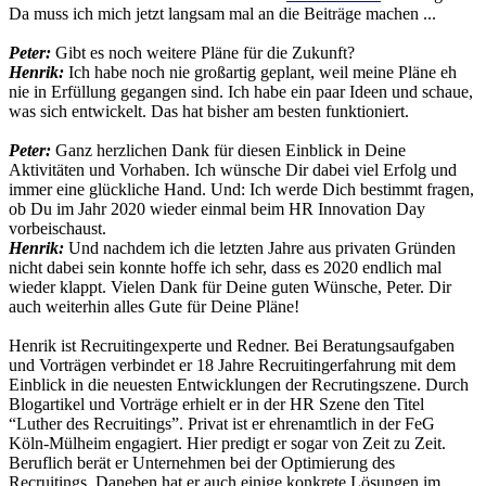
Da muss ich mich jetzt langsam mal an die Beiträge machen ...
Peter:
Gibt es noch weitere Pläne für die Zukunft?
Henrik:
Ich habe noch nie großartig geplant, weil meine Pläne eh
nie in Erfüllung gegangen sind. Ich habe ein paar Ideen und schaue,
was sich entwickelt. Das hat bisher am besten funktioniert.
Peter:
Ganz herzlichen Dank für diesen Einblick in Deine
Aktivitäten und Vorhaben. Ich wünsche Dir dabei viel Erfolg und
immer eine glückliche Hand. Und: Ich werde Dich bestimmt fragen,
ob Du im Jahr 2020 wieder einmal beim HR Innovation Day
vorbeischaust.
Henrik:
Und nachdem ich die letzten Jahre aus privaten Gründen
nicht dabei sein konnte hoffe ich sehr, dass es 2020 endlich mal
wieder klappt. Vielen Dank für Deine guten Wünsche, Peter. Dir
auch weiterhin alles Gute für Deine Pläne!
Henrik ist Recruitingexperte und Redner. Bei Beratungsaufgaben
und Vorträgen verbindet er 18 Jahre Recruitingerfahrung mit dem
Einblick in die neuesten Entwicklungen der Recrutingszene. Durch
Blogartikel und Vorträge erhielt er in der HR Szene den Titel
“Luther des Recruitings”. Privat ist er ehrenamtlich in der FeG
Köln-Mülheim engagiert. Hier predigt er sogar von Zeit zu Zeit.
Beruflich berät er Unternehmen bei der Optimierung des
Recruitings. Daneben hat er auch einige konkrete Lösungen im