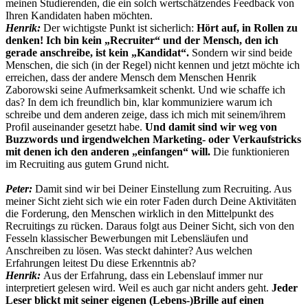
meinen Studierenden, die ein solch wertschätzendes Feedback von
Ihren Kandidaten haben möchten.
Henrik:
Der wichtigste Punkt ist sicherlich:
Hört auf, in Rollen zu
denken! Ich bin kein „Recruiter“ und der Mensch, den ich
gerade anschreibe, ist kein „Kandidat“.
Sondern wir sind beide
Menschen, die sich (in der Regel) nicht kennen und jetzt möchte ich
erreichen, dass der andere Mensch dem Menschen Henrik
Zaborowski seine Aufmerksamkeit schenkt. Und wie schaffe ich
das? In dem ich freundlich bin, klar kommuniziere warum ich
schreibe und dem anderen zeige, dass ich mich mit seinem/ihrem
Profil auseinander gesetzt habe.
Und damit sind wir weg von
Buzzwords und irgendwelchen Marketing- oder Verkaufstricks
mit denen ich den anderen „einfangen“ will.
Die funktionieren
im Recruiting aus gutem Grund nicht.
Peter:
Damit sind wir bei Deiner Einstellung zum Recruiting. Aus
meiner Sicht zieht sich wie ein roter Faden durch Deine Aktivitäten
die Forderung, den Menschen wirklich in den Mittelpunkt des
Recruitings zu rücken. Daraus folgt aus Deiner Sicht, sich von den
Fesseln klassischer Bewerbungen mit Lebensläufen und
Anschreiben zu lösen. Was steckt dahinter? Aus welchen
Erfahrungen leitest Du diese Erkenntnis ab?
Henrik:
Aus der Erfahrung, dass ein Lebenslauf immer nur
interpretiert gelesen wird. Weil es auch gar nicht anders geht.
Jeder
Leser blickt mit seiner eigenen (Lebens-)Brille auf einen