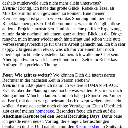
deshalb mittlerweile auch nicht mehr allein unterwegs?
Henrik:
Richtig, ich habe das große Glück, Rebekka Tezel als
Mitarbeiterin für mich gewinnen zu können. Eine meiner
Kernleistungen ist ja nach wie vor das Sourcing und hier hat
Rebekka einen großen Teil übernommen, was mir Zeit gibt, diese
anderen Projekte anzustoßen. Und sie ist eine perfekte Ergänzung
zu mir, da sie nochmal mit einem ganz anderen Blick an die Dinge
rangeht, mich immer wieder auch hinterfragt und schon viele gute
Verbesserungsvorschläge für unsere Arbeit gemacht hat. Ich bin sehr
happy. Übrigens auch etwas, was ich mir vor einem Jahr noch
überhaupt nicht hätte vorstellen können. Ich wollte nie Chef sein.
Aber irgendwann war ich soweit und in der Zeit kam Rebekkas
Anfrage. Ein perfektes Timing.
Peter:
Wie geht es weiter?
Wo können Dich die interessierten
Recruiter in der nächsten Zeit in Person erleben?
Henrik:
Für 2020 plane ich natürlich weitere HUMAN PLACE
Events, aber die Planung muss noch etwas warten. Erst muss noch
Stuttgart und München laufen. Und ich habe ja Sponsoren/Partner
an Bord, mit denen wir gemeinsam das Konzept weiterentwickeln
wollen. Ansonsten stehe noch einige Vorträge an. Einen Überblick
gibt es auf meiner
homepage
. Besonders freue ich mich auf die
Abschluss-Keynote bei den Social Recruiting Days
. Dafür baue
ich gerade einen neuen Vortrag, der einige Überraschungen
beinhalten dürfte. Und natürlich auf den
Recruiterslam
in Stuttgart.