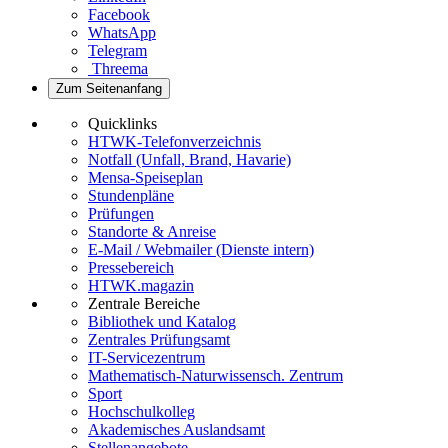
Facebook
WhatsApp
Telegram
Threema
Zum Seitenanfang
Quicklinks
HTWK-Telefonverzeichnis
Notfall (Unfall, Brand, Havarie)
Mensa-Speiseplan
Stundenpläne
Prüfungen
Standorte & Anreise
E-Mail / Webmailer (Dienste intern)
Pressebereich
HTWK.magazin
Zentrale Bereiche
Bibliothek und Katalog
Zentrales Prüfungsamt
IT-Servicezentrum
Mathematisch-Naturwissensch. Zentrum
Sport
Hochschulkolleg
Akademisches Auslandsamt
Stellenangebote