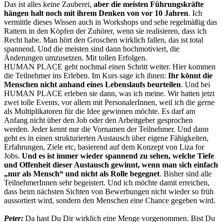
Das ist alles keine Zauberei,
aber die meisten Führungskräfte
hängen halt noch mit ihrem Denken von vor 10 Jahren
. Ich
vermittle dieses Wissen auch in Workshops und sehe regelmäßig das
Rattern in den Köpfen der Zuhörer, wenn sie realisieren, dass ich
Recht habe. Man hört den Groschen wirklich fallen, das ist total
spannend. Und die meisten sind dann hochmotiviert, die
Änderungen umzusetzen. Mit tollen Erfolgen.
HUMAN PLACE geht nochmal einen Schritt weiter. Hier kommen
die Teilnehmer ins Erleben. Im Kurs sage ich ihnen:
Ihr könnt die
Menschen nicht anhand eines Lebenslaufs beurteilen
. Und bei
HUMAN PLACE erleben sie dann, was ich meine. Wir hatten jetzt
zwei tolle Events, vor allem mit PersonalerInnen, weil ich die gerne
als Multiplikatoren für die Idee gewinnen möchte. Es darf am
Anfang nicht über den Job oder den Arbeitgeber gesprochen
werden. Jeder kennt nur die Vornamen der Teilnehmer. Und dann
geht es in einen strukturierten Austausch über eigene Fähigkeiten,
Erfahrungen, Ziele etc, basierend auf dem Konzept von Liza for
Jobs.
Und es ist immer wieder spannend zu sehen, welche Tiefe
und Offenheit dieser Austausch gewinnt, wenn man sich einfach
„nur als Mensch“ und nicht als Rolle begegnet
. Bisher sind alle
TeilnehmerInnen sehr begeistert. Und ich möchte damit erreichen,
dass beim nächsten Sichten von Bewerbungen nicht wieder so früh
aussortiert wird, sondern den Menschen eine Chance gegeben wird.
Peter:
Da hast Du Dir wirklich eine Menge vorgenommen. Bist Du