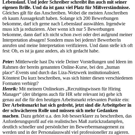
Lebenslauf. Und jeder Schreiber schreibt ihn auch mit seiner
eigenen Brille. Und da ist ganz viel Platz für Mißverständnisse.
Gleiches gilt für das Anschreiben. Wobei die meisten Anschreiben
eh kaum Aussagekraft haben. Solange ich 200 Bewerbungen
bekomme, darf ich gerne nach Lebenslauf auswählen. Irgendwie
muss ich ja reduzieren. Aber wenn ich nur 5 Bewerbungen
bekomme, dann darf ich nicht schon zwei oder drei aufgrund meiner
Interpretation absagen! Sondern muss bei jedem/r Bewerber/in
anrufen und meine Interpretation verifizieren. Und dann stelle ich oft
fest: Oh, es ist ja ganz anders, als ich gedacht habe.
Peter:
Mittlerweile hast Du viele Deiner Vorstellungen und Ideen im
Rahmen der bereits genannten Online-Kurse, bei den „human
place“-Events und durch das Liza-Netzwerk institutionalisiert.
Könntest Du kurz beschreiben, was sich hinter diesen verschiedenen
Formaten verbirgt?
Henrik:
Mit meinem Onlinekurs „Recruitingwissen für Hiring
Manager“ (der übrigens auch für HR sehr relevant ist) gehe ich
genau auf die für den heutigen Arbeitsmarkt relevanten Punkte ein:
Der Arbeitsmarkt hat sich gedreht, jetzt sind die Arbeitgeber in
der schwächeren Rolle und müssen sich mehr Gedanken
machen
. Dazu gehört u.a. den Job besser/klarer zu beschreiben, das
Anforderungsprofil auf ein realistisches Maß zurückzudampfen,
deutlich schneller und persönlicher im Bewerbermanagement zu
werden und in der Personalauswahl viel professioneller zu agieren.