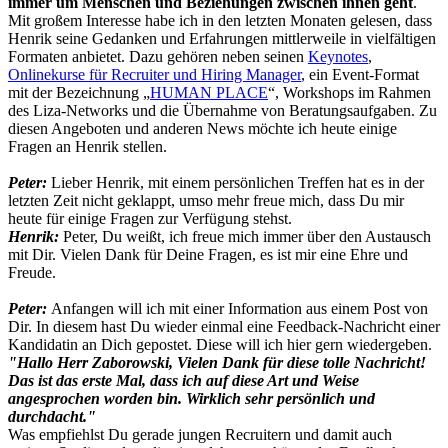
immer um Menschen und Beziehungen zwischen ihnen geht
.
Mit großem Interesse habe ich in den letzten Monaten gelesen, dass
Henrik seine Gedanken und Erfahrungen mittlerweile in vielfältigen
Formaten anbietet. Dazu gehören neben seinen
Keynotes
,
Onlinekurse für Recruiter und Hiring Manager
, ein Event-Format
mit der Bezeichnung „
HUMAN PLACE
“, Workshops im Rahmen
des Liza-Networks und die Übernahme von Beratungsaufgaben. Zu
diesen Angeboten und anderen News möchte ich heute einige
Fragen an Henrik stellen.
Peter:
Lieber Henrik, mit einem persönlichen Treffen hat es in der
letzten Zeit nicht geklappt, umso mehr freue mich, dass Du mir
heute für einige Fragen zur Verfügung stehst.
Henrik:
Peter, Du weißt, ich freue mich immer über den Austausch
mit Dir. Vielen Dank für Deine Fragen, es ist mir eine Ehre und
Freude.
Peter:
Anfangen will ich mit einer Information aus einem Post von
Dir. In diesem hast Du wieder einmal eine Feedback-Nachricht einer
Kandidatin an Dich gepostet. Diese will ich hier gern wiedergeben.
"Hallo Herr Zaborowski, Vielen Dank für diese tolle Nachricht!
Das ist das erste Mal, dass ich auf diese Art und Weise
angesprochen worden bin. Wirklich sehr persönlich und
durchdacht."
Was empfiehlst Du gerade jungen Recruitern und damit auch