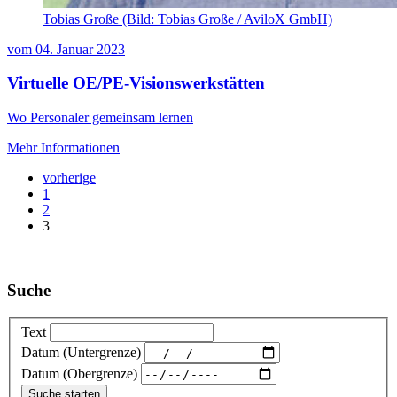
Tobias Große (Bild: Tobias Große / AviloX GmbH)
vom
04. Januar 2023
Virtuelle OE/PE-Visionswerkstätten
Wo Personaler gemeinsam lernen
Mehr Informationen
vorherige
1
2
3
Suche
Text
Datum (Untergrenze)
Datum (Obergrenze)