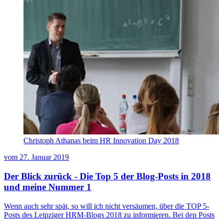
Christoph Athanas beim HR Innovation Day 2018
vom
27. Januar 2019
Der Blick zurück - Die Top 5 der Blog-Posts in 2018
und meine Nummer 1
Wenn auch sehr spät, so will ich nicht versäumen, über die TOP 5-
Posts des Leipziger HRM-Blogs 2018 zu informieren. Bei den Posts