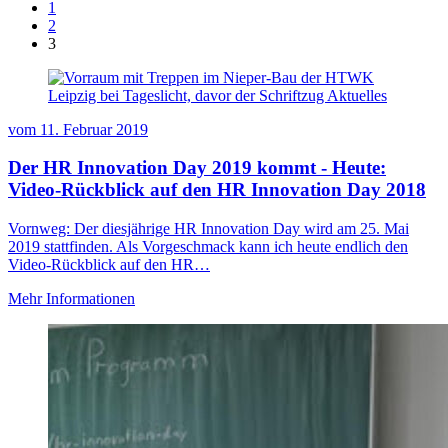
1
2
3
vom
11. Februar 2019
Der HR Innovation Day 2019 kommt - Heute:
Video-Rückblick auf den HR Innovation Day 2018
Vornweg: Der diesjährige HR Innovation Day wird am 25. Mai
2019 stattfinden. Als Vorgeschmack kann ich heute endlich den
Video-Rückblick auf den HR…
Mehr Informationen