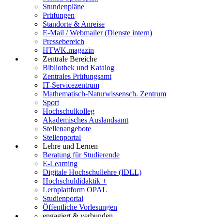
Stundenpläne
Prüfungen
Standorte & Anreise
E-Mail / Webmailer (Dienste intern)
Pressebereich
HTWK.magazin
Zentrale Bereiche
Bibliothek und Katalog
Zentrales Prüfungsamt
IT-Servicezentrum
Mathematisch-Naturwissensch. Zentrum
Sport
Hochschulkolleg
Akademisches Auslandsamt
Stellenangebote
Stellenportal
Lehre und Lernen
Beratung für Studierende
E-Learning
Digitale Hochschullehre (IDLL)
Hochschuldidaktik +
Lernplattform OPAL
Studienportal
Öffentliche Vorlesungen
engagiert & verbunden